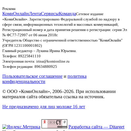
Реклама
КомиОнлайн
Лента
Сервисы
Команда
Сетевое издание
«КомиОнлайн». Зарегистрировано Федеральной службой по надзору в
сфере связи, информационных технологий и массовых коммуникаций;
Регистрационный номер и дата принятия решения о регистрации: серия Эл
№ ФС77-72997 от 06 июня 2018г.
Учредитель Общество с ограниченной ответственностью "КомиОнлайн"
(ОГРН 1231100001802)
Главный редактор – Лукина Ирина Юрьевна.
Телефон: 89225841110
Электронная почта: irina@komionline.ru
Телефон редакции: 89634880925
Пользовательское соглашение
и
политика
конфиденциальности
© ООО «КомиОнлайн», 2006–2026. При использовании
материалов сайта обязательна ссылка на источник.
Не предназначено для лиц моложе 16 лет
Разработка сайта — Ditarget