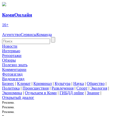
КомиОнлайн
16+
Агентство
Сервисы
Команда
Новости
Интервью
Репортажи
Обзоры
Полезно знать
Комментарии
Фотовзгляд
Видеовзгляд
Бизнес
|
Климат
|
Криминал
|
Культура
|
Наука
|
Общество
|
Политика
|
Происшествия
|
Развлечения
|
Спорт
|
Экология
|
Экономика
|
Отдыхаем в Коми
|
ГИБДД online
|
Знание
|
Открытый диалог
Реклама.
Реклама.
Реклама.