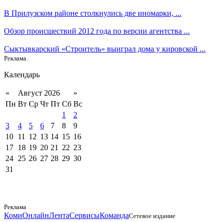
В Прилузском районе столкнулись две иномарки, ...
Обзор происшествий 2012 года по версии агентства ...
Сыктывкарский «Строитель» выиграл дома у кировской ...
Реклама.
Календарь
«
Август 2026
»
Пн
Вт
Ср
Чт
Пт
Сб
Вс
1
2
3
4
5
6
7
8
9
10
11
12
13
14
15
16
17
18
19
20
21
22
23
24
25
26
27
28
29
30
31
Реклама
КомиОнлайн
Лента
Сервисы
Команда
Сетевое издание