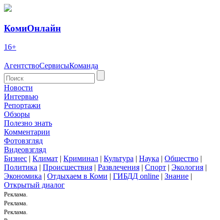
КомиОнлайн
16+
Агентство
Сервисы
Команда
Новости
Интервью
Репортажи
Обзоры
Полезно знать
Комментарии
Фотовзгляд
Видеовзгляд
Бизнес
|
Климат
|
Криминал
|
Культура
|
Наука
|
Общество
|
Политика
|
Происшествия
|
Развлечения
|
Спорт
|
Экология
|
Экономика
|
Отдыхаем в Коми
|
ГИБДД online
|
Знание
|
Открытый диалог
Реклама.
Реклама.
Реклама.