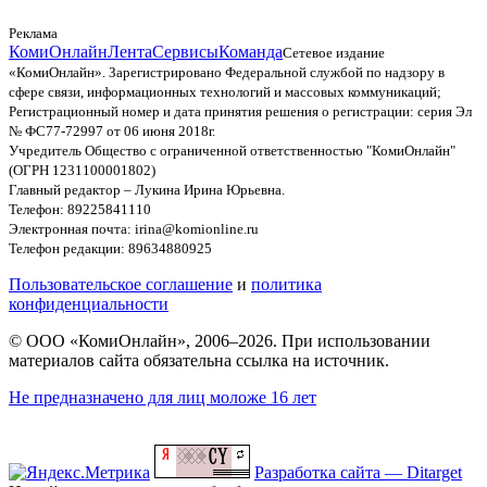
Реклама
КомиОнлайн
Лента
Сервисы
Команда
Сетевое издание
«КомиОнлайн». Зарегистрировано Федеральной службой по надзору в
сфере связи, информационных технологий и массовых коммуникаций;
Регистрационный номер и дата принятия решения о регистрации: серия Эл
№ ФС77-72997 от 06 июня 2018г.
Учредитель Общество с ограниченной ответственностью "КомиОнлайн"
(ОГРН 1231100001802)
Главный редактор – Лукина Ирина Юрьевна.
Телефон: 89225841110
Электронная почта: irina@komionline.ru
Телефон редакции: 89634880925
Пользовательское соглашение
и
политика
конфиденциальности
© ООО «КомиОнлайн», 2006–2026. При использовании
материалов сайта обязательна ссылка на источник.
Не предназначено для лиц моложе 16 лет
Разработка сайта — Ditarget