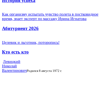
История успеха
Как организму испытать чувство полета в постковидное
время, знает эксперт по массажу Ирина Игнатова
Абитуриент 2026
Целевик и льготник, поторопись!
Кто есть кто
Левицкий
Николай
Валентинович
Родился 8 августа 1972 г.