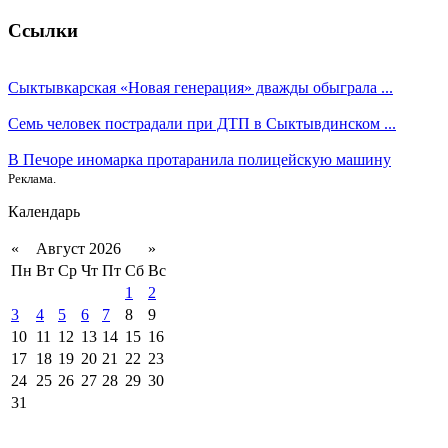
Ссылки
Сыктывкарская «Новая генерация» дважды обыграла ...
Семь человек пострадали при ДТП в Сыктывдинском ...
В Печоре иномарка протаранила полицейскую машину
Реклама.
Календарь
«
Август 2026
»
Пн
Вт
Ср
Чт
Пт
Сб
Вс
1
2
3
4
5
6
7
8
9
10
11
12
13
14
15
16
17
18
19
20
21
22
23
24
25
26
27
28
29
30
31