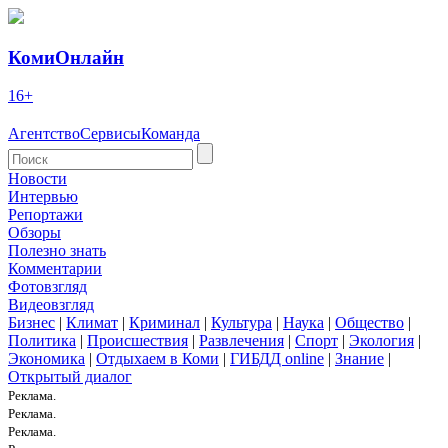
КомиОнлайн
16+
Агентство
Сервисы
Команда
Новости
Интервью
Репортажи
Обзоры
Полезно знать
Комментарии
Фотовзгляд
Видеовзгляд
Бизнес
|
Климат
|
Криминал
|
Культура
|
Наука
|
Общество
|
Политика
|
Происшествия
|
Развлечения
|
Спорт
|
Экология
|
Экономика
|
Отдыхаем в Коми
|
ГИБДД online
|
Знание
|
Открытый диалог
Реклама.
Реклама.
Реклама.