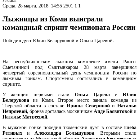
Реклама.
Среда, 28 марта, 2018, 14:55
2501
1
1
Лыжницы из Коми выиграли
командный спринт чемпионата России
Победил дуэт Юлии Белоруковой и Ольги Царевой.
На республиканском лыжном комплексе имени Раисы
Сметаниной под Сыктывкаром 28 марта завершился
четвертый соревновательный день чемпионата России по
лыжным гонкам. Спортсмены состязались в командном
спринте.
У женщин первыми стали
Ольга Царева
и
Юлия
Белорукова
из Коми. Второе место заняла команда из
Тверской области в составе
Ирины Севериной
и
Натальи
Непряевой
, бронза досталась москвичкам
Аиде Баязитовой
и
Наталье Матвеевой
.
В мужской гонке победил тюменский дуэт в составе
Глеба
Ретивых
и
Александра Большунова
. Вторыми стали
спортсмены из Московской области
Александр Бессмертных