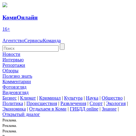
КомиОнлайн
16+
Агентство
Сервисы
Команда
Новости
Интервью
Репортажи
Обзоры
Полезно знать
Комментарии
Фотовзгляд
Видеовзгляд
Бизнес
|
Климат
|
Криминал
|
Культура
|
Наука
|
Общество
|
Политика
|
Происшествия
|
Развлечения
|
Спорт
|
Экология
|
Экономика
|
Отдыхаем в Коми
|
ГИБДД online
|
Знание
|
Открытый диалог
Реклама.
Реклама.
Реклама.