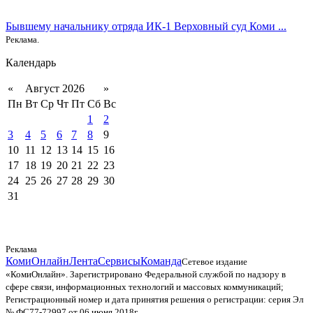
Бывшему начальнику отряда ИК-1 Верховный суд Коми ...
Реклама.
Календарь
«
Август 2026
»
Пн
Вт
Ср
Чт
Пт
Сб
Вс
1
2
3
4
5
6
7
8
9
10
11
12
13
14
15
16
17
18
19
20
21
22
23
24
25
26
27
28
29
30
31
Реклама
КомиОнлайн
Лента
Сервисы
Команда
Сетевое издание
«КомиОнлайн». Зарегистрировано Федеральной службой по надзору в
сфере связи, информационных технологий и массовых коммуникаций;
Регистрационный номер и дата принятия решения о регистрации: серия Эл
№ ФС77-72997 от 06 июня 2018г.