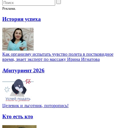
Реклама.
История успеха
Как организму испытать чувство полета в постковидное
время, знает эксперт по массажу Ирина Игнатова
Абитуриент 2026
Целевик и льготник, поторопись!
Кто есть кто