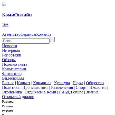
КомиОнлайн
16+
Агентство
Сервисы
Команда
Новости
Интервью
Репортажи
Обзоры
Полезно знать
Комментарии
Фотовзгляд
Видеовзгляд
Бизнес
|
Климат
|
Криминал
|
Культура
|
Наука
|
Общество
|
Политика
|
Происшествия
|
Развлечения
|
Спорт
|
Экология
|
Экономика
|
Отдыхаем в Коми
|
ГИБДД online
|
Знание
|
Открытый диалог
Реклама.
Реклама.
Реклама.