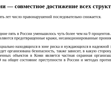
ии — совместное достижение всех структ
ть лет число правонарушений последовательно снижается.
ние пять в России уменьшилось чуть более чем на 9 процентов
 являются предотвращенные кражи, несанкционированные проник
нциально находящихся в зоне риска и нуждающихся в надежной з
будет организована безопасность, также зависит, в какую сторо
ых объектов в Коми является частная охранная организац
О на общее состояние преступности в России и методах проти