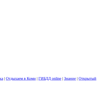
ка
|
Отдыхаем в Коми
|
ГИБДД online
|
Знание
|
Открытый