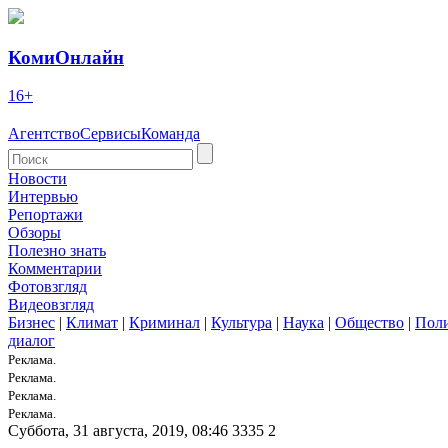
КомиОнлайн
16+
Агентство
Сервисы
Команда
Новости
Интервью
Репортажи
Обзоры
Полезно знать
Комментарии
Фотовзгляд
Видеовзгляд
Бизнес
|
Климат
|
Криминал
|
Культура
|
Наука
|
Общество
|
Пол
диалог
Реклама.
Реклама.
Реклама.
Реклама.
Суббота, 31 августа, 2019, 08:46
3335
2