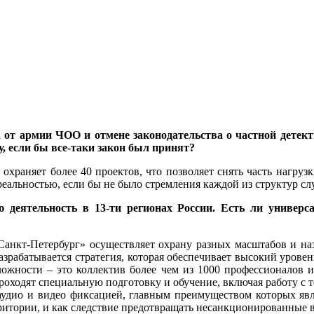
от армии ЧОО и отмене законодательства о частной детекти
 если бы все-таки закон был принят?
храняет более 40 проектов, что позволяет снять часть нагруз
реальностью, если бы не было стремления каждой из структур с
деятельность в 13-ти регионах России. Есть ли универ
анкт-Петербург» осуществляет охрану разных масштабов и наз
зрабатывается стратегия, которая обеспечивает высокий урове
ложности – это коллектив более чем из 1000 профессионалов 
проходят специальную подготовку и обучение, включая работу с
аудио и видео фиксацией, главным преимуществом которых явл
ритории, и как следствие предотвращать несанкционированные 