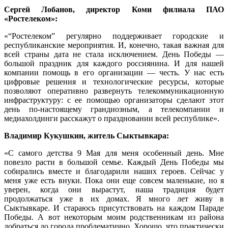
Сергей Лобанов, директор Коми филиала ПАО
«Ростелеком»:
«“Ростелеком” регулярно поддерживает городские и
республиканские мероприятия. И, конечно, такая важная для
всей страны дата не стала исключением. День Победы —
большой праздник для каждого россиянина. И для нашей
компании помощь в его организации — честь. У нас есть
цифровые решения и технологические ресурсы, которые
позволяют оперативно развернуть телекоммуникационную
инфраструктуру: с ее помощью организаторы сделают этот
день по-настоящему грандиозным, а телекомпании и
медиахолдинги расскажут о праздновании всей республике».
Владимир Кукушкин, житель Сыктывкара:
«С самого детства 9 Мая для меня особенный день. Мне
повезло расти в большой семье. Каждый День Победы мы
собирались вместе и благодарили наших героев. Сейчас у
меня уже есть внуки. Пока они еще совсем маленькие, но я
уверен, когда они вырастут, наша традиция будет
продолжаться уже в их домах. Я много лет живу в
Сыктывкаре. И стараюсь присутствовать на каждом Параде
Победы. А вот некоторым моим родственникам из района
добраться до города проблематично. Хорошо, что практически