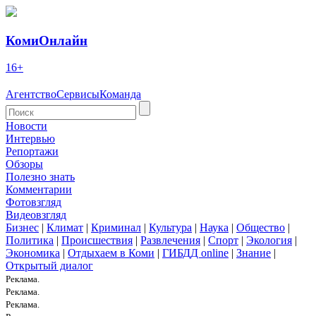
КомиОнлайн
16+
Агентство
Сервисы
Команда
Новости
Интервью
Репортажи
Обзоры
Полезно знать
Комментарии
Фотовзгляд
Видеовзгляд
Бизнес
|
Климат
|
Криминал
|
Культура
|
Наука
|
Общество
|
Политика
|
Происшествия
|
Развлечения
|
Спорт
|
Экология
|
Экономика
|
Отдыхаем в Коми
|
ГИБДД online
|
Знание
|
Открытый диалог
Реклама.
Реклама.
Реклама.