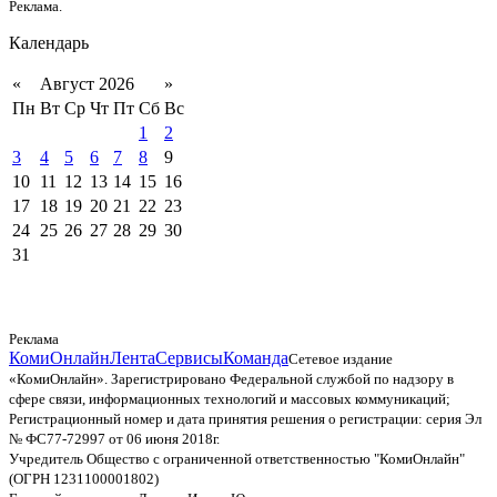
Реклама.
Календарь
«
Август 2026
»
Пн
Вт
Ср
Чт
Пт
Сб
Вс
1
2
3
4
5
6
7
8
9
10
11
12
13
14
15
16
17
18
19
20
21
22
23
24
25
26
27
28
29
30
31
Реклама
КомиОнлайн
Лента
Сервисы
Команда
Сетевое издание
«КомиОнлайн». Зарегистрировано Федеральной службой по надзору в
сфере связи, информационных технологий и массовых коммуникаций;
Регистрационный номер и дата принятия решения о регистрации: серия Эл
№ ФС77-72997 от 06 июня 2018г.
Учредитель Общество с ограниченной ответственностью "КомиОнлайн"
(ОГРН 1231100001802)