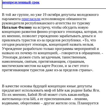
неопределенный срок
В той же группе, но уже 19 октября депутаты молодежного
парламента
пригласили
исполняющую обязанности
руководителя республиканского агентства по туризму
Наталью Филину
на встречу, чтобы обсудить новую
концепцию развития финно-угорского этнопарка, которая, по
их мнению, позволит учреждению зарабатывать деньги и
привлекать туристов из-за пределов республики. «То, что
сегодня реализует этнопарк, концепцией назвать нельзя.
Учреждение разработало только программы мероприятий и
назвало их почему-то концепцией, - говорится в обращении. -
Этнопарк должен стать загадочным, таинственным,
намоленным, святым, притягивающим, страшным,
мистическим местом на карте России, и за счет этого
притягивающим туристов даже из-за пределов страны».
В качестве основы будущей концепции юные депутаты
предлагают использовать миф об Ыбе как родине Бабы Яги.
По их мнению, Бабой Ягой может стать какая-нибудь
жительница села Ыб, а ее приспешниками - лешими,
водяными, оборотнями – другие жители села. Планируется