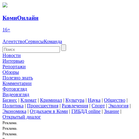
КомиОнлайн
16+
Агентство
Сервисы
Команда
Новости
Интервью
Репортажи
Обзоры
Полезно знать
Комментарии
Фотовзгляд
Видеовзгляд
Бизнес
|
Климат
|
Криминал
|
Культура
|
Наука
|
Общество
|
Политика
|
Происшествия
|
Развлечения
|
Спорт
|
Экология
|
Экономика
|
Отдыхаем в Коми
|
ГИБДД online
|
Знание
|
Открытый диалог
Реклама.
Реклама.
Реклама.