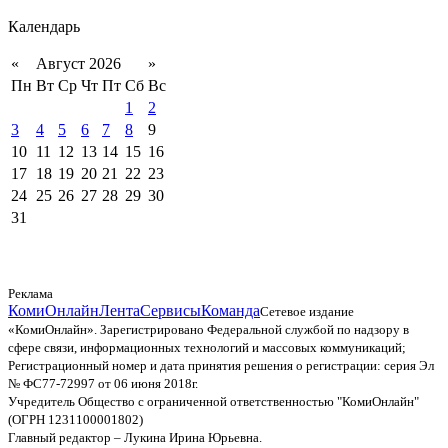
Календарь
«
Август 2026
»
Пн
Вт
Ср
Чт
Пт
Сб
Вс
1
2
3
4
5
6
7
8
9
10
11
12
13
14
15
16
17
18
19
20
21
22
23
24
25
26
27
28
29
30
31
Реклама
КомиОнлайн
Лента
Сервисы
Команда
Сетевое издание
«КомиОнлайн». Зарегистрировано Федеральной службой по надзору в
сфере связи, информационных технологий и массовых коммуникаций;
Регистрационный номер и дата принятия решения о регистрации: серия Эл
№ ФС77-72997 от 06 июня 2018г.
Учредитель Общество с ограниченной ответственностью "КомиОнлайн"
(ОГРН 1231100001802)
Главный редактор – Лукина Ирина Юрьевна.