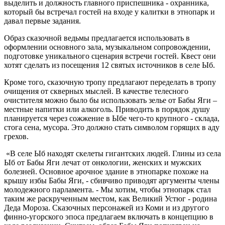
выделить и должность главного приспешника - охранника,
который бы встречал гостей на входе у калитки в этнопарк и
давал первые задания.
Образ сказочной ведьмы предлагается использовать в
оформлении основного зала, музыкальном сопровождении,
подготовке уникального сценария встречи гостей. Квест они
хотят сделать из посещения 12 святых источников в селе Ыб.
Кроме того, сказочную тропу предлагают переделать в тропу
очищения от скверных мыслей. В качестве телесного
очистителя можно было бы использовать зелье от Бабы Яги –
местные напитки или алкоголь. Приводить в порядок душу
планируется через сожжение в Ыбе чего-то крупного - склада,
стога сена, мусора. Это должно стать символом горящих в аду
грехов.
«В селе Ыб находят скелеты гигантских людей. Глины из села
Ыб от Бабы Яги лечат от онкологии, женских и мужских
болезней. Основное арочное здание в этнопарке похоже на
крышу избы Бабы Яги, - сбивчиво приводят аргументы члены
молодежного парламента. - Мы хотим, чтобы этнопарк стал
таким же раскрученным местом, как Великий Устюг - родина
Деда Мороза. Сказочных персонажей из Коми и из другого
финно-угорского эпоса предлагаем включать в концепцию в