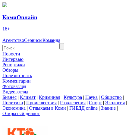
КомиОнлайн
16+
Агентство
Сервисы
Команда
Новости
Интервью
Репортажи
Обзоры
Полезно знать
Комментарии
Фотовзгляд
Видеовзгляд
Бизнес
|
Климат
|
Криминал
|
Культура
|
Наука
|
Общество
|
Политика
|
Происшествия
|
Развлечения
|
Спорт
|
Экология
|
Экономика
|
Отдыхаем в Коми
|
ГИБДД online
|
Знание
|
Открытый диалог