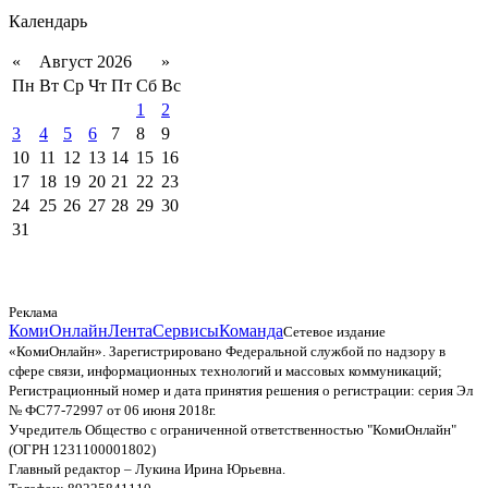
Календарь
«
Август 2026
»
Пн
Вт
Ср
Чт
Пт
Сб
Вс
1
2
3
4
5
6
7
8
9
10
11
12
13
14
15
16
17
18
19
20
21
22
23
24
25
26
27
28
29
30
31
Реклама
КомиОнлайн
Лента
Сервисы
Команда
Сетевое издание
«КомиОнлайн». Зарегистрировано Федеральной службой по надзору в
сфере связи, информационных технологий и массовых коммуникаций;
Регистрационный номер и дата принятия решения о регистрации: серия Эл
№ ФС77-72997 от 06 июня 2018г.
Учредитель Общество с ограниченной ответственностью "КомиОнлайн"
(ОГРН 1231100001802)
Главный редактор – Лукина Ирина Юрьевна.