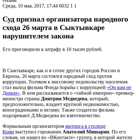
Реклама.
Среда, 10 мая, 2017, 17:44
6032
1
1
Суд признал организатора народного
схода 26 марта в Сыктывкаре
нарушителем закона
Его приговорили к штрафу в 10 тысяч рублей.
В Сыктывкаре, как и в сотне других городов России и
Европы, 26 марта состоялся народный сход против
коррупции. Толчком к массовому недовольству населения
стал выход фильма Фонда борьбы с коррупцией
«Он вам не
Димон»
. В нем рассказывается о «тайной империи» премьер-
министра страны
Дмитрия Медведева
, который,
предположительно, владеет крупной недвижимостью,
виноградниками и яхтами. Также создатели фильма
подозревают Д.Медведева во взяточничестве.
Формальным организатором
митинга в столице
Коми
выступил горожанин
Анатолий Мишарин
. По его
словам, он нашел во «ВКонтакте» группу, в которой жители