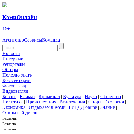
КомиОнлайн
16+
Агентство
Сервисы
Команда
Новости
Интервью
Репортажи
Обзоры
Полезно знать
Комментарии
Фотовзгляд
Видеовзгляд
Бизнес
|
Климат
|
Криминал
|
Культура
|
Наука
|
Общество
|
Политика
|
Происшествия
|
Развлечения
|
Спорт
|
Экология
|
Экономика
|
Отдыхаем в Коми
|
ГИБДД online
|
Знание
|
Открытый диалог
Реклама.
Реклама.
Реклама.