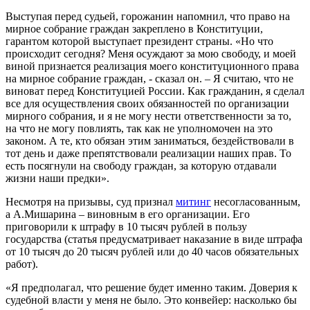
Выступая перед судьей, горожанин напомнил, что право на
мирное собрание граждан закреплено в Конституции,
гарантом которой выступает президент страны. «Но что
происходит сегодня? Меня осуждают за мою свободу, и моей
виной признается реализация моего конституционного права
на мирное собрание граждан, - сказал он. – Я считаю, что не
виноват перед Конституцией России. Как гражданин, я сделал
все для осуществления своих обязанностей по организации
мирного собрания, и я не могу нести ответственности за то,
на что не могу повлиять, так как не уполномочен на это
законом. А те, кто обязан этим заниматься, бездействовали в
тот день и даже препятствовали реализации наших прав. То
есть посягнули на свободу граждан, за которую отдавали
жизни наши предки».
Несмотря на призывы, суд признал
митинг
несогласованным,
а А.Мишарина – виновным в его организации. Его
приговорили к штрафу в 10 тысяч рублей в пользу
государства (статья предусматривает наказание в виде штрафа
от 10 тысяч до 20 тысяч рублей или до 40 часов обязательных
работ).
«Я предполагал, что решение будет именно таким. Доверия к
судебной власти у меня не было. Это конвейер: насколько бы