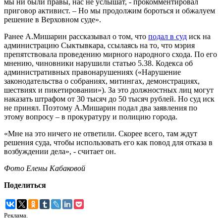
мы ни были правы, нас не услышат, - прокомментировал
приговор активист. – Но мы продолжим бороться и обжалуем
решение в Верховном суде».
Ранее А.Мишарин рассказывал о том, что
подал в суд
иск на
администрацию Сыктывкара, ссылаясь на то, что мэрия
препятствовала проведению мирного народного схода. По его
мнению, чиновники нарушили статью 5.38. Кодекса об
административных правонарушениях («Нарушение
законодательства о собраниях, митингах, демонстрациях,
шествиях и пикетировании»). За это должностных лиц могут
наказать штрафом от 30 тысяч до 50 тысяч рублей. Но суд иск
не принял. Поэтому А.Мишарин подал два заявления по
этому вопросу – в прокуратуру и полицию города.
«Мне на это ничего не ответили. Скорее всего, там ждут
решения суда, чтобы использовать его как повод для отказа в
возбуждении дела», - считает он.
Фото Елены Кабаковой
Поделиться
Реклама.