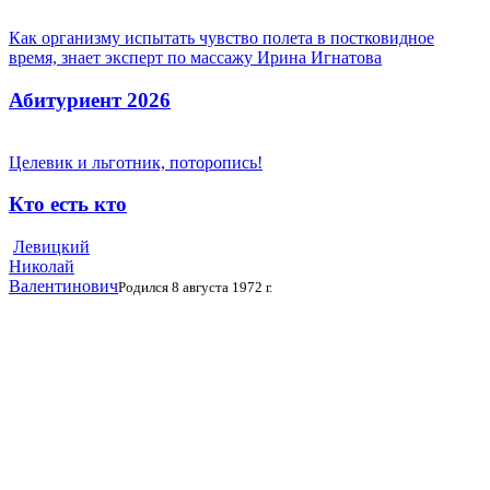
Как организму испытать чувство полета в постковидное
время, знает эксперт по массажу Ирина Игнатова
Абитуриент 2026
Целевик и льготник, поторопись!
Кто есть кто
Левицкий
Николай
Валентинович
Родился 8 августа 1972 г.