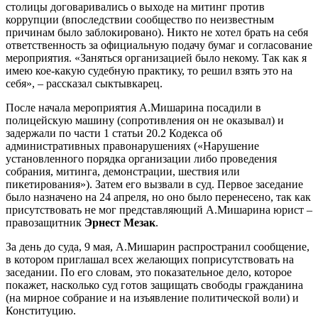
столицы договаривались о выходе на митинг против
коррупции (впоследствии сообщество по неизвестным
причинам было заблокировано). Никто не хотел брать на себя
ответственность за официальную подачу бумаг и согласование
мероприятия. «Заняться организацией было некому. Так как я
имею кое-какую судебную практику, то решил взять это на
себя», – рассказал сыктывкарец.
После начала мероприятия А.Мишарина посадили в
полицейскую машину (сопротивления он не оказывал) и
задержали по части 1 статьи 20.2 Кодекса об
административных правонарушениях («Нарушение
установленного порядка организации либо проведения
собрания, митинга, демонстрации, шествия или
пикетирования»). Затем его вызвали в суд. Первое заседание
было назначено на 24 апреля, но оно было перенесено, так как
присутствовать не мог представляющий А.Мишарина юрист –
правозащитник
Эрнест Мезак
.
За день до суда, 9 мая, А.Мишарин распространил сообщение,
в котором приглашал всех желающих поприсутствовать на
заседании. По его словам, это показательное дело, которое
покажет, насколько суд готов защищать свободы гражданина
(на мирное собрание и на изъявление политической воли) и
Конституцию.