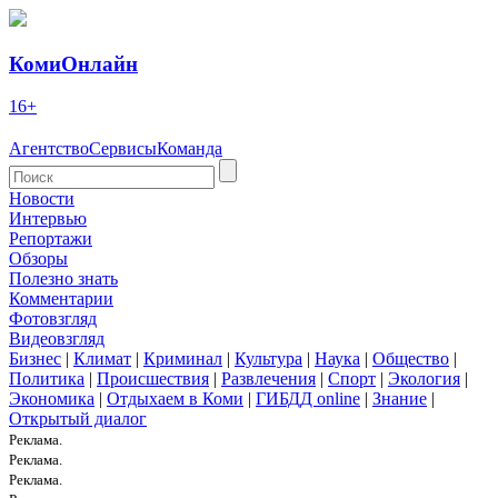
КомиОнлайн
16+
Агентство
Сервисы
Команда
Новости
Интервью
Репортажи
Обзоры
Полезно знать
Комментарии
Фотовзгляд
Видеовзгляд
Бизнес
|
Климат
|
Криминал
|
Культура
|
Наука
|
Общество
|
Политика
|
Происшествия
|
Развлечения
|
Спорт
|
Экология
|
Экономика
|
Отдыхаем в Коми
|
ГИБДД online
|
Знание
|
Открытый диалог
Реклама.
Реклама.
Реклама.