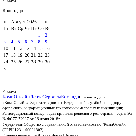
Реклама.
Календарь
«
Август 2026
»
Пн
Вт
Ср
Чт
Пт
Сб
Вс
1
2
3
4
5
6
7
8
9
10
11
12
13
14
15
16
17
18
19
20
21
22
23
24
25
26
27
28
29
30
31
Реклама
КомиОнлайн
Лента
Сервисы
Команда
Сетевое издание
«КомиОнлайн». Зарегистрировано Федеральной службой по надзору в
сфере связи, информационных технологий и массовых коммуникаций;
Регистрационный номер и дата принятия решения о регистрации: серия Эл
№ ФС77-72997 от 06 июня 2018г.
Учредитель Общество с ограниченной ответственностью "КомиОнлайн"
(ОГРН 1231100001802)
Главный редактор – Лукина Ирина Юрьевна.