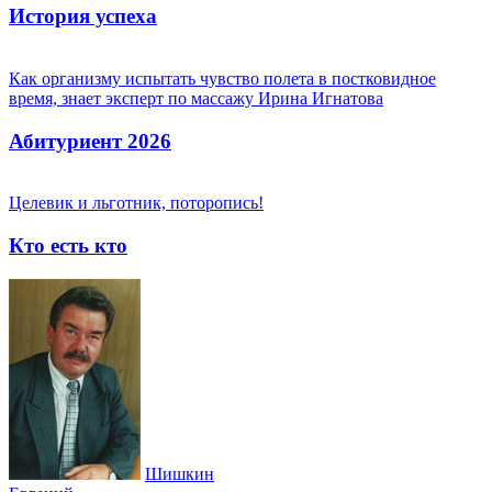
История успеха
Как организму испытать чувство полета в постковидное
время, знает эксперт по массажу Ирина Игнатова
Абитуриент 2026
Целевик и льготник, поторопись!
Кто есть кто
Шишкин