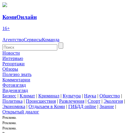
КомиОнлайн
16+
Агентство
Сервисы
Команда
Новости
Интервью
Репортажи
Обзоры
Полезно знать
Комментарии
Фотовзгляд
Видеовзгляд
Бизнес
|
Климат
|
Криминал
|
Культура
|
Наука
|
Общество
|
Политика
|
Происшествия
|
Развлечения
|
Спорт
|
Экология
|
Экономика
|
Отдыхаем в Коми
|
ГИБДД online
|
Знание
|
Открытый диалог
Реклама.
Реклама.
Реклама.