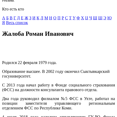
Реклама.
Кто есть кто
А
Б
В
Г
Д
E
Ж
З
И
К
Л
М
Н
О
П
Р
С
Т
У
Ф
Х
Ц
Ч
Ш
Щ
Э
Ю
Я
Весь список
Жалоба Роман Иванович
Родился 22 февраля 1979 года.
Образование высшее. В 2002 году окончил Сыктывкарский
госуниверситет.
С 2013 года начал работу в Фонде социального страхования
(ФСС) на должности консультанта правового отдела.
Два года руководил филиалом №5 ФСС в Ухте, работал на
позиции заместителя управляющего региональным
отделением ФСС по Республике Коми.
4 июля 2018 года назначен управляющим ГУ‑РО Фонда