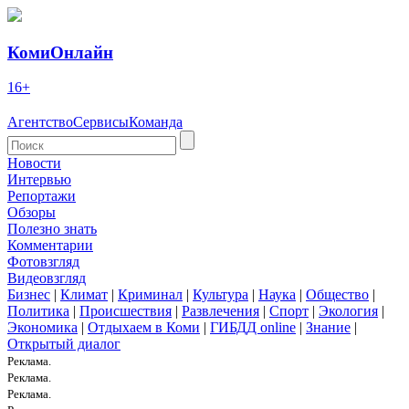
КомиОнлайн
16+
Агентство
Сервисы
Команда
Новости
Интервью
Репортажи
Обзоры
Полезно знать
Комментарии
Фотовзгляд
Видеовзгляд
Бизнес
|
Климат
|
Криминал
|
Культура
|
Наука
|
Общество
|
Политика
|
Происшествия
|
Развлечения
|
Спорт
|
Экология
|
Экономика
|
Отдыхаем в Коми
|
ГИБДД online
|
Знание
|
Открытый диалог
Реклама.
Реклама.
Реклама.