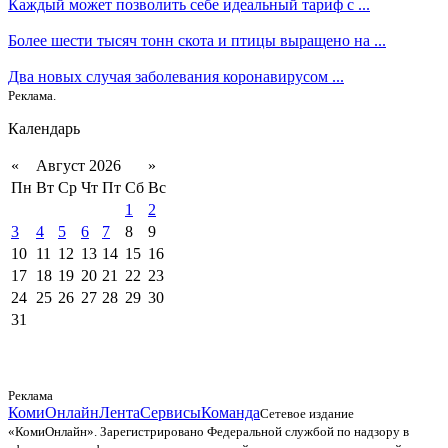
Каждый может позволить себе идеальный тариф с ...
Более шести тысяч тонн скота и птицы выращено на ...
Два новых случая заболевания коронавирусом ...
Реклама.
Календарь
«
Август 2026
»
Пн
Вт
Ср
Чт
Пт
Сб
Вс
1
2
3
4
5
6
7
8
9
10
11
12
13
14
15
16
17
18
19
20
21
22
23
24
25
26
27
28
29
30
31
Реклама
КомиОнлайн
Лента
Сервисы
Команда
Сетевое издание
«КомиОнлайн». Зарегистрировано Федеральной службой по надзору в