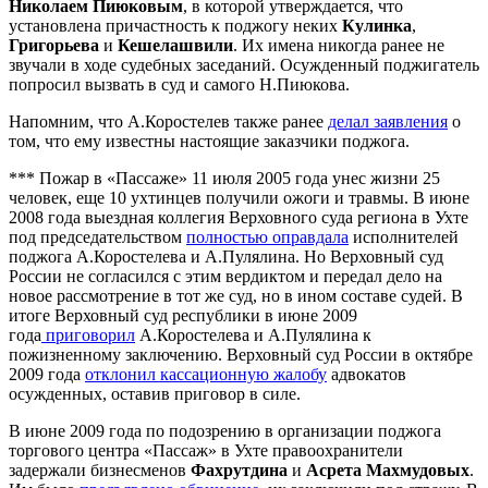
Николаем Пиюковым
, в которой утверждается, что
установлена причастность к поджогу неких
Кулинка
,
Григорьева
и
Кешелашвили
. Их имена никогда ранее не
звучали в ходе судебных заседаний. Осужденный поджигатель
попросил вызвать в суд и самого Н.Пиюкова.
Напомним, что А.Коростелев также ранее
делал заявления
о
том, что ему известны настоящие заказчики поджога.
*** Пожар в «Пассаже» 11 июля 2005 года унес жизни 25
человек, еще 10 ухтинцев получили ожоги и травмы. В июне
2008 года выездная коллегия Верховного суда региона в Ухте
под председательством
полностью оправдала
исполнителей
поджога А.Коростелева и А.Пулялина. Но Верховный суд
России не согласился с этим вердиктом и передал дело на
новое рассмотрение в тот же суд, но в ином составе судей. В
итоге Верховный суд республики в июне 2009
года
приговорил
А.Коростелева и А.Пулялина к
пожизненному заключению. Верховный суд России в октябре
2009 года
отклонил кассационную жалобу
адвокатов
осужденных, оставив приговор в силе.
В июне 2009 года по подозрению в организации поджога
торгового центра «Пассаж» в Ухте правоохранители
задержали бизнесменов
Фахрутдина
и
Асрета Махмудовых
.