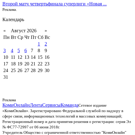
Второй матч четвертьфинала суперлиги «Новая ...
Реклама.
Календарь
«
Август 2026
»
Пн
Вт
Ср
Чт
Пт
Сб
Вс
1
2
3
4
5
6
7
8
9
10
11
12
13
14
15
16
17
18
19
20
21
22
23
24
25
26
27
28
29
30
31
Реклама
КомиОнлайн
Лента
Сервисы
Команда
Сетевое издание
«КомиОнлайн». Зарегистрировано Федеральной службой по надзору в
сфере связи, информационных технологий и массовых коммуникаций;
Регистрационный номер и дата принятия решения о регистрации: серия Эл
№ ФС77-72997 от 06 июня 2018г.
Учредитель Общество с ограниченной ответственностью "КомиОнлайн"