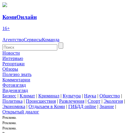
КомиОнлайн
16+
Агентство
Сервисы
Команда
Новости
Интервью
Репортажи
Обзоры
Полезно знать
Комментарии
Фотовзгляд
Видеовзгляд
Бизнес
|
Климат
|
Криминал
|
Культура
|
Наука
|
Общество
|
Политика
|
Происшествия
|
Развлечения
|
Спорт
|
Экология
|
Экономика
|
Отдыхаем в Коми
|
ГИБДД online
|
Знание
|
Открытый диалог
Реклама.
Реклама.
Реклама.