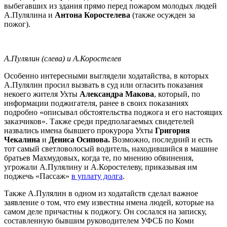
выбегавших из здания прямо перед пожаром молодых людей
А.Пулялина и
Антона Коростелева
(также осужден за
пожог).
А.Пулялин (слева) и А.Коростелев
Особенно интересными выглядели ходатайства, в которых
А.Пулялин просил вызвать в суд или огласить показания
некоего жителя Ухты
Александра Макова
, который, по
информации поджигателя, ранее в своих показаниях
подробно «описывал обстоятельства поджога и его настоящих
заказчиков». Также среди предполагаемых свидетелей
назвались имена бывшего прокурора Ухты
Григория
Чекалина
и
Дениса Осипова.
Возможно, последний и есть
тот самый светловолосый водитель, находившийся в машине
братьев Махмудовых, когда те, по мнению обвинения,
угрожали А.Пулялину и А.Коростелеву, приказывая им
поджечь «Пассаж»
в уплату долга
.
Также А.Пулялин в одном из ходатайств сделал важное
заявление о том, что ему известны имена людей, которые на
самом деле причастны к поджогу. Он сослался на записку,
составленную бывшим руководителем УФСБ по Коми