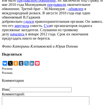
Им было
предъявлено обвинение
, их заключили под стражу. В
мае 2010 года Махмудовым
предъявили
окончательное
обвинение. Третий брат – М.Махмудов –
объявлен
в
международный розыск. В августе 2010 года еще один
обвиняемый В.Гаджиев
добровольно
сдался
правоохранительным органам. Он заявил,
что его
замучила
совесть.
Суд
ят организаторов поджога
присяжные заседатели. Слушания по громкому
делу
начались
в январе 2012 года. Срок их окончания
предугадать никто не берется.
Фото Катерины Клепиковской и Юрия Попова
Поделиться
Реклама.
Реклама.
Комментарии
Имя:
Комментарий: