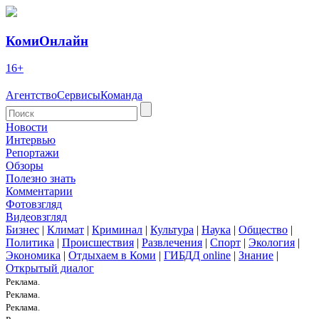
КомиОнлайн
16+
Агентство
Сервисы
Команда
Новости
Интервью
Репортажи
Обзоры
Полезно знать
Комментарии
Фотовзгляд
Видеовзгляд
Бизнес
|
Климат
|
Криминал
|
Культура
|
Наука
|
Общество
|
Политика
|
Происшествия
|
Развлечения
|
Спорт
|
Экология
|
Экономика
|
Отдыхаем в Коми
|
ГИБДД online
|
Знание
|
Открытый диалог
Реклама.
Реклама.
Реклама.