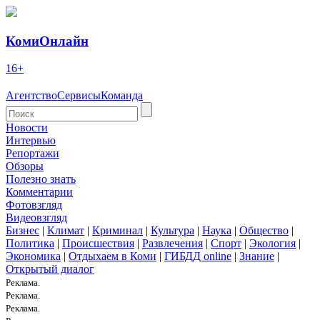
КомиОнлайн
16+
Агентство
Сервисы
Команда
Новости
Интервью
Репортажи
Обзоры
Полезно знать
Комментарии
Фотовзгляд
Видеовзгляд
Бизнес
|
Климат
|
Криминал
|
Культура
|
Наука
|
Общество
|
Политика
|
Происшествия
|
Развлечения
|
Спорт
|
Экология
|
Экономика
|
Отдыхаем в Коми
|
ГИБДД online
|
Знание
|
Открытый диалог
Реклама.
Реклама.
Реклама.