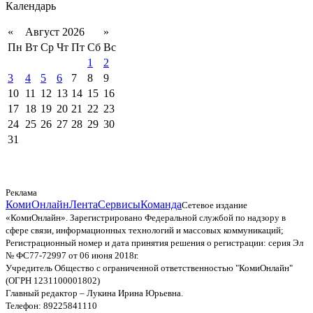
Календарь
«
Август 2026
»
Пн
Вт
Ср
Чт
Пт
Сб
Вс
1
2
3
4
5
6
7
8
9
10
11
12
13
14
15
16
17
18
19
20
21
22
23
24
25
26
27
28
29
30
31
Реклама
КомиОнлайн
Лента
Сервисы
Команда
Сетевое издание
«КомиОнлайн». Зарегистрировано Федеральной службой по надзору в
сфере связи, информационных технологий и массовых коммуникаций;
Регистрационный номер и дата принятия решения о регистрации: серия Эл
№ ФС77-72997 от 06 июня 2018г.
Учредитель Общество с ограниченной ответственностью "КомиОнлайн"
(ОГРН 1231100001802)
Главный редактор – Лукина Ирина Юрьевна.
Телефон: 89225841110