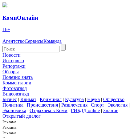
КомиОнлайн
16+
Агентство
Сервисы
Команда
Новости
Интервью
Репортажи
Обзоры
Полезно знать
Комментарии
Фотовзгляд
Видеовзгляд
Бизнес
|
Климат
|
Криминал
|
Культура
|
Наука
|
Общество
|
Политика
|
Происшествия
|
Развлечения
|
Спорт
|
Экология
|
Экономика
|
Отдыхаем в Коми
|
ГИБДД online
|
Знание
|
Открытый диалог
Реклама.
Реклама.
Реклама.