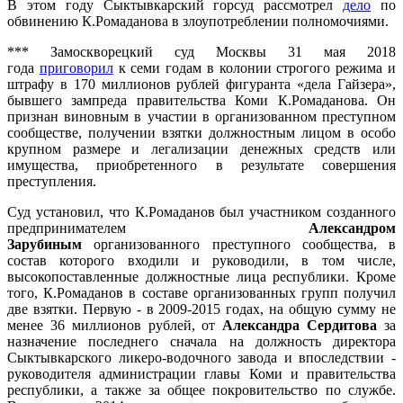
В этом году Сыктывкарский горсуд рассмотрел
дело
по
обвинению К.Ромаданова в злоупотреблении полномочиями.
*** Замоскворецкий суд Москвы 31 мая 2018
года
приговорил
к семи годам в колонии строгого режима и
штрафу в 170 миллионов рублей фигуранта «дела Гайзера»,
бывшего зампреда правительства Коми К.Ромаданова. Он
признан виновным в участии в организованном преступном
сообществе, получении взятки должностным лицом в особо
крупном размере и легализации денежных средств или
имущества, приобретенного в результате совершения
преступления.
Суд установил, что К.Ромаданов был участником созданного
предпринимателем
Александром
Зарубиным
организованного преступного сообщества, в
состав которого входили и руководили, в том числе,
высокопоставленные должностные лица республики. Кроме
того, К.Ромаданов в составе организованных групп получил
две взятки. Первую - в 2009-2015 годах, на общую сумму не
менее 36 миллионов рублей, от
Александра Сердитова
за
назначение последнего сначала на должность директора
Сыктывкарского ликеро-водочного завода и впоследствии -
руководителя администрации главы Коми и правительства
республики, а также за общее покровительство по службе.