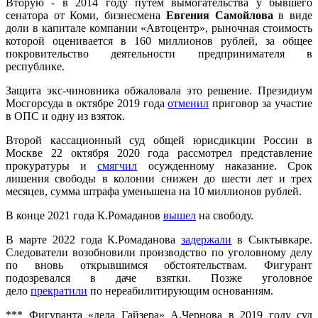
Вторую - в 2014 году путем вымогательства у бывшего
сенатора от Коми, бизнесмена
Евгения Самойлова
в виде
доли в капитале компании «Автоцентр», рыночная стоимость
которой оценивается в 160 миллионов рублей, за общее
покровительство деятельности предпринимателя в
республике.
Защита экс-чиновника обжаловала это решение. Президиум
Мосгорсуда в октябре 2019 года
отменил
приговор за участие
в ОПС и одну из взяток.
Второй кассационный суд общей юрисдикции России в
Москве 22 октября 2020 года рассмотрел представление
прокуратуры и
смягчил
осужденному наказание. Срок
лишения свободы в колонии снижен до шести лет и трех
месяцев, сумма штрафа уменьшена на 10 миллионов рублей.
В конце 2021 года К.Ромаданов
вышел
на свободу.
В марте 2022 года К.Ромаданова
задержали
в Сыктывкаре.
Следователи возобновили производство по уголовному делу
по вновь открывшимся обстоятельствам. Фигурант
подозревался в даче взятки. Позже уголовное
дело
прекратили
по нереабилитирующим основаниям.
*** Фигуранта «дела Гайзера» А.Чернова в 2019 году суд