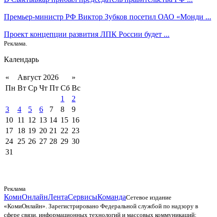
Премьер-министр РФ Виктор Зубков посетил ОАО «Монди ...
Проект концепции развития ЛПК России будет ...
Реклама.
Календарь
«
Август 2026
»
Пн
Вт
Ср
Чт
Пт
Сб
Вс
1
2
3
4
5
6
7
8
9
10
11
12
13
14
15
16
17
18
19
20
21
22
23
24
25
26
27
28
29
30
31
Реклама
КомиОнлайн
Лента
Сервисы
Команда
Сетевое издание
«КомиОнлайн». Зарегистрировано Федеральной службой по надзору в
сфере связи, информационных технологий и массовых коммуникаций;