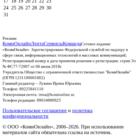
17
18
19
20
21
22
23
24
25
26
27
28
29
30
31
Реклама
КомиОнлайн
Лента
Сервисы
Команда
Сетевое издание
«КомиОнлайн». Зарегистрировано Федеральной службой по надзору в
сфере связи, информационных технологий и массовых коммуникаций;
Регистрационный номер и дата принятия решения о регистрации: серия Эл
№ ФС77-72997 от 06 июня 2018г.
Учредитель Общество с ограниченной ответственностью "КомиОнлайн"
(ОГРН 1231100001802)
Главный редактор – Лукина Ирина Юрьевна.
Телефон: 89225841110
Электронная почта: irina@komionline.ru
Телефон редакции: 89634880925
Пользовательское соглашение
и
политика
конфиденциальности
© ООО «КомиОнлайн», 2006–2026. При использовании
материалов сайта обязательна ссылка на источник.