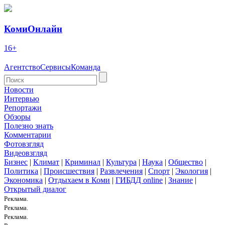
КомиОнлайн
16+
Агентство
Сервисы
Команда
Новости
Интервью
Репортажи
Обзоры
Полезно знать
Комментарии
Фотовзгляд
Видеовзгляд
Бизнес
|
Климат
|
Криминал
|
Культура
|
Наука
|
Общество
|
Политика
|
Происшествия
|
Развлечения
|
Спорт
|
Экология
|
Экономика
|
Отдыхаем в Коми
|
ГИБДД online
|
Знание
|
Открытый диалог
Реклама.
Реклама.
Реклама.