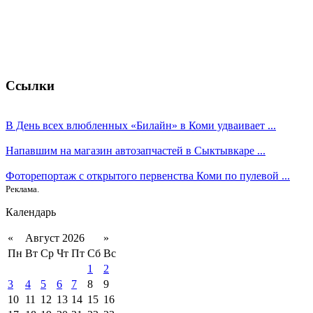
Ссылки
В День всех влюбленных «Билайн» в Коми удваивает ...
Напавшим на магазин автозапчастей в Сыктывкаре ...
Фоторепортаж с открытого первенства Коми по пулевой ...
Реклама.
Календарь
«
Август 2026
»
Пн
Вт
Ср
Чт
Пт
Сб
Вс
1
2
3
4
5
6
7
8
9
10
11
12
13
14
15
16