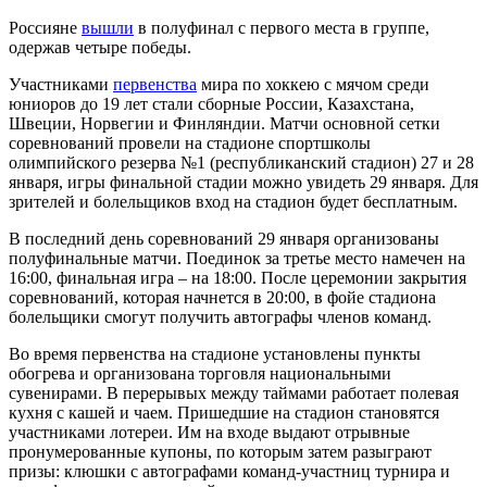
Россияне
вышли
в полуфинал с первого места в группе,
одержав четыре победы.
Участниками
первенства
мира по хоккею с мячом среди
юниоров до 19 лет стали сборные России, Казахстана,
Швеции, Норвегии и Финляндии. Матчи основной сетки
соревнований провели на стадионе спортшколы
олимпийского резерва №1 (республиканский стадион) 27 и 28
января, игры финальной стадии можно увидеть 29 января. Для
зрителей и болельщиков вход на стадион будет бесплатным.
В последний день соревнований 29 января организованы
полуфинальные матчи. Поединок за третье место намечен на
16:00, финальная игра – на 18:00. После церемонии закрытия
соревнований, которая начнется в 20:00, в фойе стадиона
болельщики смогут получить автографы членов команд.
Во время первенства на стадионе установлены пункты
обогрева и организована торговля национальными
сувенирами. В перерывых между таймами работает полевая
кухня с кашей и чаем. Пришедшие на стадион становятся
участниками лотереи. Им на входе выдают отрывные
пронумерованные купоны, по которым затем разыграют
призы: клюшки с автографами команд-участниц турнира и