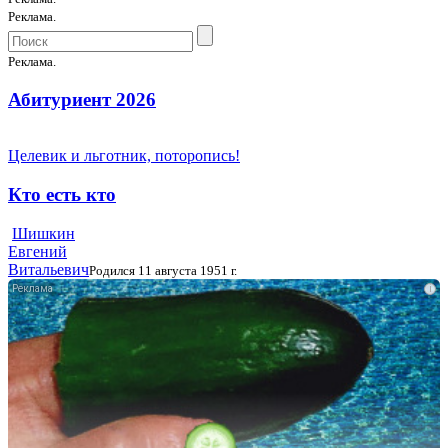
Реклама.
Реклама.
Абитуриент 2026
Целевик и льготник, поторопись!
Кто есть кто
Шишкин
Евгений
Витальевич
Родился 11 августа 1951 г.
i