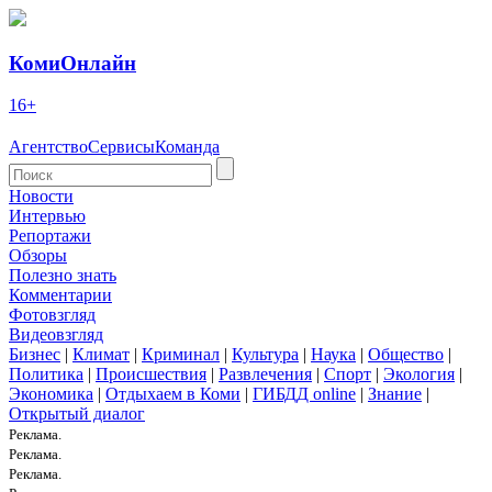
КомиОнлайн
16+
Агентство
Сервисы
Команда
Новости
Интервью
Репортажи
Обзоры
Полезно знать
Комментарии
Фотовзгляд
Видеовзгляд
Бизнес
|
Климат
|
Криминал
|
Культура
|
Наука
|
Общество
|
Политика
|
Происшествия
|
Развлечения
|
Спорт
|
Экология
|
Экономика
|
Отдыхаем в Коми
|
ГИБДД online
|
Знание
|
Открытый диалог
Реклама.
Реклама.
Реклама.