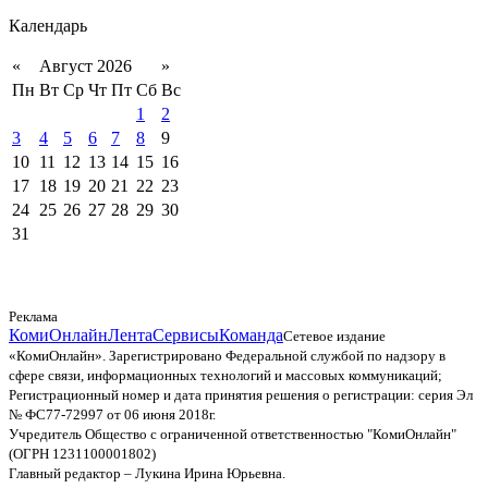
Календарь
«
Август 2026
»
Пн
Вт
Ср
Чт
Пт
Сб
Вс
1
2
3
4
5
6
7
8
9
10
11
12
13
14
15
16
17
18
19
20
21
22
23
24
25
26
27
28
29
30
31
Реклама
КомиОнлайн
Лента
Сервисы
Команда
Сетевое издание
«КомиОнлайн». Зарегистрировано Федеральной службой по надзору в
сфере связи, информационных технологий и массовых коммуникаций;
Регистрационный номер и дата принятия решения о регистрации: серия Эл
№ ФС77-72997 от 06 июня 2018г.
Учредитель Общество с ограниченной ответственностью "КомиОнлайн"
(ОГРН 1231100001802)
Главный редактор – Лукина Ирина Юрьевна.