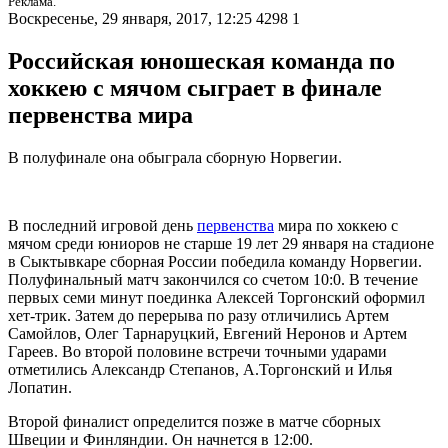
Реклама.
Воскресенье, 29 января, 2017, 12:25
4298
1
Российская юношеская команда по
хоккею с мячом сыграет в финале
первенства мира
В полуфинале она обыграла сборную Норвегии.
В последний игровой день
первенства
мира по хоккею с
мячом среди юниоров не старше 19 лет 29 января на стадионе
в Сыктывкаре сборная России победила команду Норвегии.
Полуфинальный матч закончился со счетом 10:0. В течение
первых семи минут поединка Алексей Торгонский оформил
хет-трик. Затем до перерыва по разу отличились Артем
Самойлов, Олег Тарнаруцкий, Евгений Неронов и Артем
Гареев. Во второй половине встречи точными ударами
отметились Александр Степанов, А.Торгонский и Илья
Лопатин.
Второй финалист определится позже в матче сборных
Швеции и Финляндии. Он начнется в 12:00.