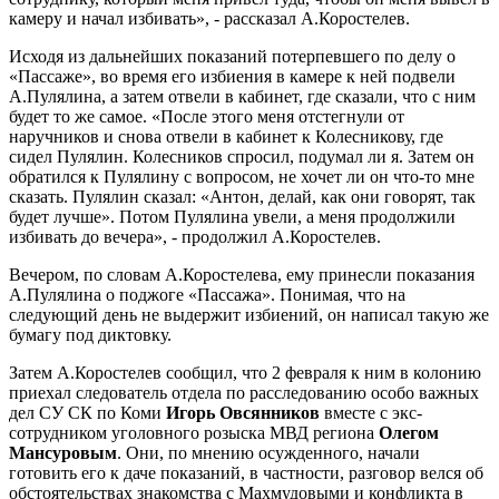
камеру и начал избивать», - рассказал А.Коростелев.
Исходя из дальнейших показаний потерпевшего по делу о
«Пассаже», во время его избиения в камере к ней подвели
А.Пулялина, а затем отвели в кабинет, где сказали, что с ним
будет то же самое. «После этого меня отстегнули от
наручников и снова отвели в кабинет к Колесникову, где
сидел Пулялин. Колесников спросил, подумал ли я. Затем он
обратился к Пулялину с вопросом, не хочет ли он что-то мне
сказать. Пулялин сказал: «Антон, делай, как они говорят, так
будет лучше». Потом Пулялина увели, а меня продолжили
избивать до вечера», - продолжил А.Коростелев.
Вечером, по словам А.Коростелева, ему принесли показания
А.Пулялина о поджоге «Пассажа». Понимая, что на
следующий день не выдержит избиений, он написал такую же
бумагу под диктовку.
Затем А.Коростелев сообщил, что 2 февраля к ним в колонию
приехал следователь отдела по расследованию особо важных
дел СУ СК по Коми
Игорь Овсянников
вместе с экс-
сотрудником уголовного розыска МВД региона
Олегом
Мансуровым
. Они, по мнению осужденного, начали
готовить его к даче показаний, в частности, разговор велся об
обстоятельствах знакомства с Махмудовыми и конфликта в