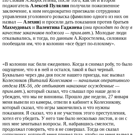
По словам А.Коростелева, после того, как он и второй
поджигатель
Алексей Пулялин
получили пожизненное
заключение, к ним неоднократно приезжали сотрудники
управления уголовного розыска (фамилию одного из них он
назвал —
Алехин
) и просили дать показания против братьев
Махмудовых
и
Валентина Гаджиева
(
они проходят по делу в
качестве заказчиков поджога — прим.авт.
). Молодые люди
отказывались, и тогда, по данным А.Коростелева, силовики
пообещали им, что в колонии «все будет по-плохому».
«В колонии нас били ежедневно. Когда я снимал робу, то было
ощущение, что я в ней и остался, такой я был черный.
Буквально через два дня после нашего приезда, нас вызвал
Колесников
(Виталий Колесников — начальник оперативного
отдела ИК-56, где отбывают наказание осужденные —
прим.авт
.), который сказал, что слышал про наше дело и
убежден, что мы не виновны. Прошло две недели, 27 января
меня вывели из камеры, отвели в кабинет к Колесникову,
который сказал, что игры закончились и что нужны
показания. Я сказал, что я не участник этого преступления,
хотел его убедить. У него там было несколько листов, и он с
них мне зачитывал вопросы. Я, набравшись смелости,
продолжал говорить, что я не совершал. Тогда он сказал
сотруднику, который меня привел туда, чтобы он меня вывел в