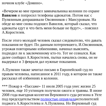
ночном клубе «Домино».
«Вечером ко мне пришел замначальника колонии по охране
Вавилов
и попросил телефоны адвокатов. Потом нас с
Пулялиным допрашивали Овсянников с Мансуровым. На
обеде ко мне снова подошел Вавилов, который сказал, что
адвокаты едут и что бить меня больше не будут», - пояснил
А.Коростелев.
После этого молодой человек сказал следователю, что давать
показания не будет. По данным потерпевшего, И.Овсянников,
угрожая повторными избиениями, начинал выяснять,
подходил ли к заключенному кто-то. Тот не сознался. Как
далее сообщил А.Коростелев, пытки начались снова, он не
выдержал и 3 февраля дал нужные показания.
А.Пулялин также зачитал письмо в Европейский суд по
правам человека, написанное в 2011 году, в котором он также
рассказал об избиениях в колонии.
*** Пожар в «Пассаже» 11 июля 2005 года унес жизни 25
человек, еще 10 ухтинцев получили ожоги и травмы. В июне
2008 года выездная коллегия Верховного суда региона в Ухте
под председательством
полностью оправдала
исполнителей
поджога А.Коростелева и А.Пулялина. Но Верховный суд