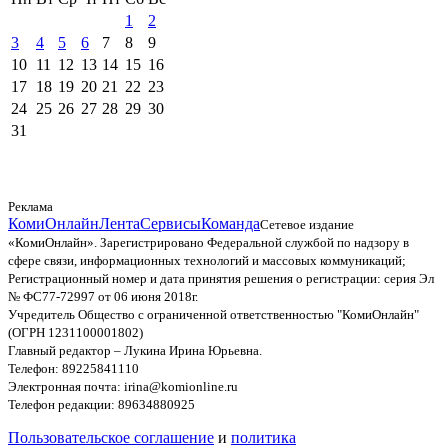
1
2
3
4
5
6
7
8
9
10
11
12
13
14
15
16
17
18
19
20
21
22
23
24
25
26
27
28
29
30
31
Реклама
КомиОнлайн
Лента
Сервисы
Команда
Сетевое издание
«КомиОнлайн». Зарегистрировано Федеральной службой по надзору в
сфере связи, информационных технологий и массовых коммуникаций;
Регистрационный номер и дата принятия решения о регистрации: серия Эл
№ ФС77-72997 от 06 июня 2018г.
Учредитель Общество с ограниченной ответственностью "КомиОнлайн"
(ОГРН 1231100001802)
Главный редактор – Лукина Ирина Юрьевна.
Телефон: 89225841110
Электронная почта: irina@komionline.ru
Телефон редакции: 89634880925
Пользовательское соглашение
и
политика