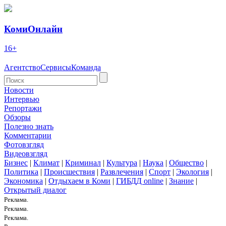
КомиОнлайн
16+
Агентство
Сервисы
Команда
Новости
Интервью
Репортажи
Обзоры
Полезно знать
Комментарии
Фотовзгляд
Видеовзгляд
Бизнес
|
Климат
|
Криминал
|
Культура
|
Наука
|
Общество
|
Политика
|
Происшествия
|
Развлечения
|
Спорт
|
Экология
|
Экономика
|
Отдыхаем в Коми
|
ГИБДД online
|
Знание
|
Открытый диалог
Реклама.
Реклама.
Реклама.