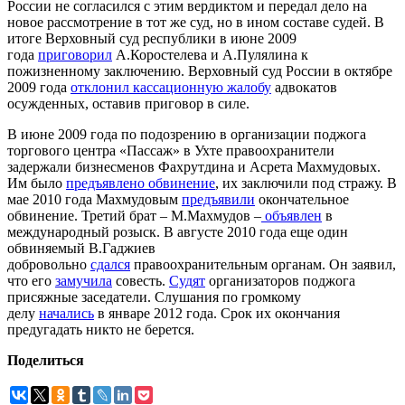
России не согласился с этим вердиктом и передал дело на
новое рассмотрение в тот же суд, но в ином составе судей. В
итоге Верховный суд республики в июне 2009
года
приговорил
А.Коростелева и А.Пулялина к
пожизненному заключению. Верховный суд России в октябре
2009 года
отклонил кассационную жалобу
адвокатов
осужденных, оставив приговор в силе.
В июне 2009 года по подозрению в организации поджога
торгового центра «Пассаж» в Ухте правоохранители
задержали бизнесменов Фахрутдина и Асрета Махмудовых.
Им было
предъявлено обвинение
, их заключили под стражу. В
мае 2010 года Махмудовым
предъявили
окончательное
обвинение. Третий брат – М.Махмудов –
объявлен
в
международный розыск. В августе 2010 года еще один
обвиняемый В.Гаджиев
добровольно
сдался
правоохранительным органам. Он заявил,
что его
замучила
совесть.
Судят
организаторов поджога
присяжные заседатели. Слушания по громкому
делу
начались
в январе 2012 года. Срок их окончания
предугадать никто не берется.
Поделиться