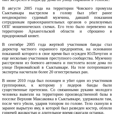
В августе 2005 года на территории Човского промузла
Сыктывкара выстрелом в голову был убит ранее
неоднократно судимый мужчина, давший показания
сотрудникам правоохранительных органов о реализуемых
ОПГ мошеннических схемах. Его тело было перевезено на
территорию Архангельской области и сброшено в
придорожный кювет.
В сентябре 2005 года жертвой участников банды стал
директор частного охранного предприятия, на основании
показаний которого в свое время был осужден Ю.Пичугин и
еще несколько участников преступного сообщества. Мужчину
расстреляли из боевого автомата и пистолета возле дома по
улице Первомайской в Сыктывкаре. На теле потерпевшего
эксперты насчитали более 20 огнестрельных ран.
В июне 2010 года был похищен и убит один из участников
группировки, к которому у лидеров банды были
существенные претензии. Со связанными руками молодого
человека вывезли на территорию производственной базы в
поселке Верхняя Максаковка в Сыктывкаре, удерживали там,
после чего убили, ударив топором по голове. Тело скинули в
заранее вырытую яму, в которой был разведен костер, облили
горючей жидкостью и длительное время сжигали останки.