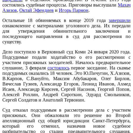
состоялись судебные процессы. Приговоры выслушали
Махач
Азизов
,
Октай Эфендиев
и
Игорь Пармон
.
Остальные 18 обвиняемых в конце 2019 года
завершили
ознакомление с материалами уголовного дела. Их передали
для утверждения обвинительного заключения и
последующего направления в суд для рассмотрения по
существу.
Дело поступило в Верховный суд Коми 24 января 2020 года.
Подсудимые подали ходатайство о его рассмотрении с
участием присяжных заседателей. Началось предварительное
слушание, 3 февраля
состоялось
первое заседание. На скамье
подсудимых оказались 18 человек. Это Ю.Пичугин, Х.Азизов,
В.Карпов, С.Вануйто, Максим Абубакаров, Олег Бирлов,
Вячеслав Гузиев, Александр Егоров, Леонид Иванов, Ахмед
Исаев, Александр Кирсеев, Сергей Насонов, Георгий Попов,
Алексей Рохлин, Андрей Сироткин, Эдуард Смольников,
Сергей Солдатов и Анатолий Тервонин.
Суд отказал подсудимым в рассмотрении дела с участием
присяжных. Они обжаловали это решение во Второй
апелляционный суд общей юрисдикции Санкт-Петербурга,
который его отменил, назначив новое судебное
разбирательство со стадии предварительного слушания.