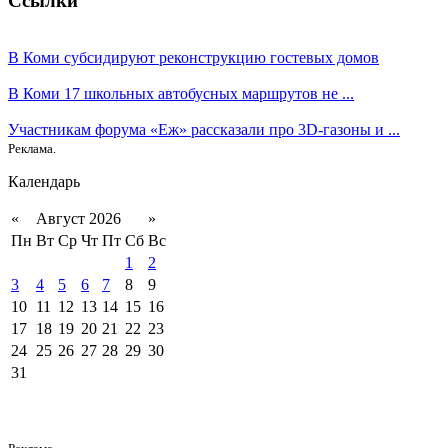
Ссылки
В Коми субсидируют реконструкцию гостевых домов
В Коми 17 школьных автобусных маршрутов не ...
Участникам форума «Еж» рассказали про 3D-газоны и ...
Реклама.
Календарь
«
Август 2026
»
Пн
Вт
Ср
Чт
Пт
Сб
Вс
1
2
3
4
5
6
7
8
9
10
11
12
13
14
15
16
17
18
19
20
21
22
23
24
25
26
27
28
29
30
31