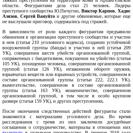
тяжких преступлений на территории Коми и Архангельской
области. Фигурантами дела стал 21 человек. Лидеры
преступного сообщества Ю.Пичугин,
Виктор Карпов
,
Хадис
Азизов
,
Сергей Вануйто
и другие обвиняемые, которые еще
не выслушали приговор, содержались под стражей.
В зависимости от роли каждого фигурантам предъявили
обвинения в организации преступного сообщества и участии
в нем (статья 210 уголовного кодекса), создании устойчивой
вооруженной группы (банды) и участии в ней (статья 209
УК), совершении шести убийств организованной группой,
сопряженных с бандитизмом, покушении на убийство (статья
105 УК), похищении человека, совершенном организованной
группой (статья 126 УК), незаконном обороте оружия,
взрывчатых веществ или взрывных устройств, совершенном в
составе организованной группы (статьи 222, 222.1 УК),
вымогательстве, совершенном в составе организованной
группы (статья 163 УК), мошенничестве, совершенном
организованной группой, в том числе в особо крупном
размере (статья 159 УК), и других преступлениях.
После окончания следственных действий фигуранты стали
знакомится с материалами уголовного дела. Во время
расследования с тремя из них заключили досудебные
соглашения о сотрудничестве, материалы в отношении них
выделили
в отдельное производство. В течение 2019 года