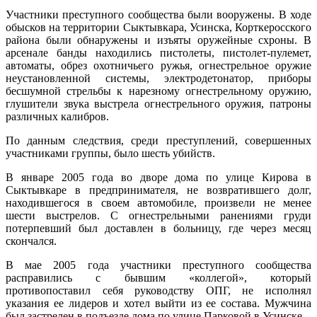
Участники преступного сообщества были вооружены. В ходе
обысков на территории Сыктывкара, Усинска, Корткеросского
района были обнаружены и изъяты оружейные схроны. В
арсенале банды находились пистолеты, пистолет-пулемет,
автоматы, обрез охотничьего ружья, огнестрельное оружие
неустановленной системы, электродетонатор, приборы
бесшумной стрельбы к нарезному огнестрельному оружию,
глушители звука выстрела огнестрельного оружия, патроны
различных калибров.
По данным следствия, среди преступлений, совершенных
участниками группы, было шесть убийств.
В январе 2005 года во дворе дома по улице Кирова в
Сыктывкаре в предпринимателя, не возвратившего долг,
находившегося в своем автомобиле, произвели не менее
шести выстрелов. С огнестрельными ранениями груди
потерпевший был доставлен в больницу, где через месяц
скончался.
В мае 2005 года участники преступного сообщества
расправились с бывшим «коллегой», который
противопоставил себя руководству ОПГ, не исполнял
указания ее лидеров и хотел выйти из ее состава. Мужчина
был застрелен в подъезде дома по улице Парковой в Усинске.