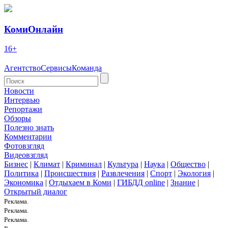
КомиОнлайн
16+
Агентство
Сервисы
Команда
Новости
Интервью
Репортажи
Обзоры
Полезно знать
Комментарии
Фотовзгляд
Видеовзгляд
Бизнес
|
Климат
|
Криминал
|
Культура
|
Наука
|
Общество
|
Политика
|
Происшествия
|
Развлечения
|
Спорт
|
Экология
|
Экономика
|
Отдыхаем в Коми
|
ГИБДД online
|
Знание
|
Открытый диалог
Реклама.
Реклама.
Реклама.