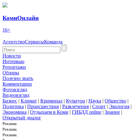
КомиОнлайн
16+
Агентство
Сервисы
Команда
Новости
Интервью
Репортажи
Обзоры
Полезно знать
Комментарии
Фотовзгляд
Видеовзгляд
Бизнес
|
Климат
|
Криминал
|
Культура
|
Наука
|
Общество
|
Политика
|
Происшествия
|
Развлечения
|
Спорт
|
Экология
|
Экономика
|
Отдыхаем в Коми
|
ГИБДД online
|
Знание
|
Открытый диалог
Реклама.
Реклама.
Реклама.