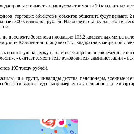
е кадастровая стоимость за минусом стоимости 20 квадратных ме
фисов, торговых объектов и объектов общепита будут взимать 2 
вышает 300 миллионов рублей. Налоговую ставку для этой кате
ента.
ру на проспекте Зерюнова площадью 103,2 квадратных метра налог
 на улице Юбилейной площадью 73,1 квадратных метра при ставке
ть налоговую нагрузку на наиболее дорогие и современные объе
ости», - считает заместитель руководителя администрации - н
онов 195 тысяч рублей.
лиды I и II групп, инвалиды детства, пенсионеры, военные и 
го объекта каждого вида: например, если у пенсионера две кварт