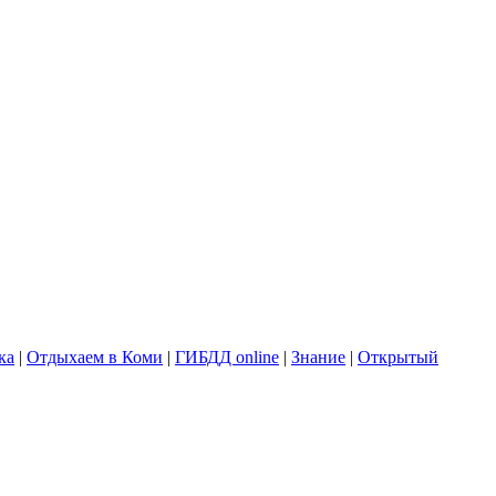
ка
|
Отдыхаем в Коми
|
ГИБДД online
|
Знание
|
Открытый