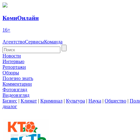
КомиОнлайн
16+
Агентство
Сервисы
Команда
Новости
Интервью
Репортажи
Обзоры
Полезно знать
Комментарии
Фотовзгляд
Видеовзгляд
Бизнес
|
Климат
|
Криминал
|
Культура
|
Наука
|
Общество
|
Пол
диалог