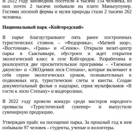
В 2022 году заповедник посетили 4 тысячи 154 человека, из
них почти 2 тысячи побывали на плато Маньпупунер.
Гостями лосиной фермы и музея природы стали 2 тысячи 262
человека.
Национальный парк «Койгородский»
В парке благоустраивают пять ранее построенных
туристических стоянок – «Федоровка», «Матвей шор»,
«Восточная», «Грань» и «Сенюк». Открыли визит-центр
парка в Сыктывкаре, обустроен и ждет открытия
экологический класс в селе Койгородок. Разработаны и
реализуются две просветительские программы – «Таежные
джунгли» и «ЭКОдемия лося Степана», которые включают в
себя серию экологических уроков, познавательных и
подвижных игр, туристические слеты и квесты. Создан
документальный фильм о нацпарке, серия мультфильмов «В
гости к лосю Степану» и видеоролики.
В 2022 году провели конкурс среди мастеров народного
промысла «Туристический сувенир» и выпустили
сувенирную продукцию.
Утвержден прайс на посещение парка. За прошлый год в нем
побывали 97 человек - студенты, ученые и волонтеры.