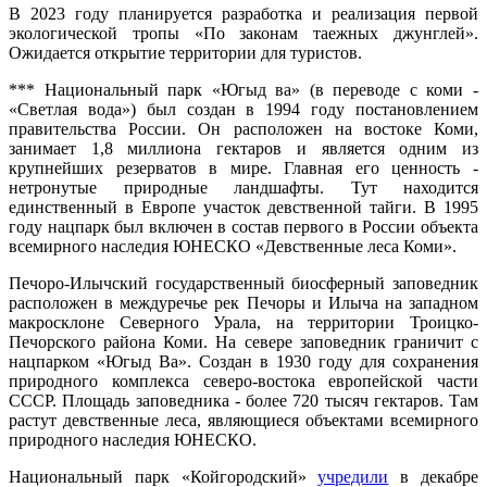
В 2023 году планируется разработка и реализация первой
экологической тропы «По законам таежных джунглей».
Ожидается открытие территории для туристов.
*** Национальный парк «Югыд ва» (в переводе с коми -
«Светлая вода») был создан в 1994 году постановлением
правительства России. Он расположен на востоке Коми,
занимает 1,8 миллиона гектаров и является одним из
крупнейших резерватов в мире. Главная его ценность -
нетронутые природные ландшафты. Тут находится
единственный в Европе участок девственной тайги. В 1995
году нацпарк был включен в состав первого в России объекта
всемирного наследия ЮНЕСКО «Девственные леса Коми».
Печоро-Илычский государственный биосферный заповедник
расположен в междуречье рек Печоры и Илыча на западном
макросклоне Северного Урала, на территории Троицко-
Печорского района Коми. На севере заповедник граничит с
нацпарком «Югыд Ва». Создан в 1930 году для сохранения
природного комплекса северо-востока европейской части
СССР. Площадь заповедника - более 720 тысяч гектаров. Там
растут девственные леса, являющиеся объектами всемирного
природного наследия ЮНЕСКО.
Национальный парк «Койгородский»
учредили
в декабре