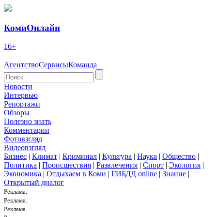
КомиОнлайн
16+
Агентство
Сервисы
Команда
Новости
Интервью
Репортажи
Обзоры
Полезно знать
Комментарии
Фотовзгляд
Видеовзгляд
Бизнес
|
Климат
|
Криминал
|
Культура
|
Наука
|
Общество
|
Политика
|
Происшествия
|
Развлечения
|
Спорт
|
Экология
|
Экономика
|
Отдыхаем в Коми
|
ГИБДД online
|
Знание
|
Открытый диалог
Реклама.
Реклама.
Реклама.