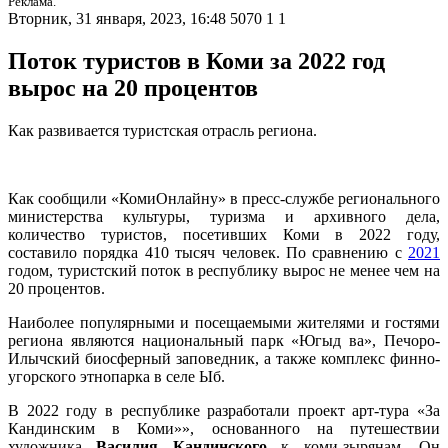
Реклама.
Вторник, 31 января, 2023, 16:48
5070
1
1
Поток туристов в Коми за 2022 год
вырос на 20 процентов
Как развивается туристская отрасль региона.
Как сообщили «КомиОнлайну» в пресс-службе регионального
министерства культуры, туризма и архивного дела,
количество туристов, посетивших Коми в 2022 году,
составило порядка 410 тысяч человек. По сравнению с
2021
годом, туристский поток в республику вырос не менее чем на
20 процентов.
Наиболее популярными и посещаемыми жителями и гостями
региона являются национальный парк «Югыд ва», Печоро-
Илычский биосферный заповедник, а также комплекс финно-
угорского этнопарка в селе Ыб.
В 2022 году в республике разработали проект арт-тура «За
Кандинским в Коми»», основанного на путешествии
художника
Василия Кандинского
к коми-зырянам. Он