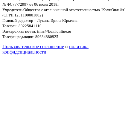
№ ФС77-72997 от 06 июня 2018г.
Учредитель Общество с ограниченной ответственностью "КомиОнлайн"
(ОГРН 1231100001802)
Главный редактор – Лукина Ирина Юрьевна.
Телефон: 89225841110
Электронная почта: irina@komionline.ru
Телефон редакции: 89634880925
Пользовательское соглашение
и
политика
конфиденциальности
© ООО «КомиОнлайн», 2006–2026. При использовании
материалов сайта обязательна ссылка на источник.
Не предназначено для лиц моложе 16 лет
Разработка сайта — Ditarget
На сайте осуществляется обработка пользовательских данных
с использованием Cookie в соответствии с
Правилами
использования cookies
. Оставаясь на сайте, Вы соглашаетесь с
условиями Правил. Вы также можете запретить сохранение
Cookie в настройках своего браузера.
Принять