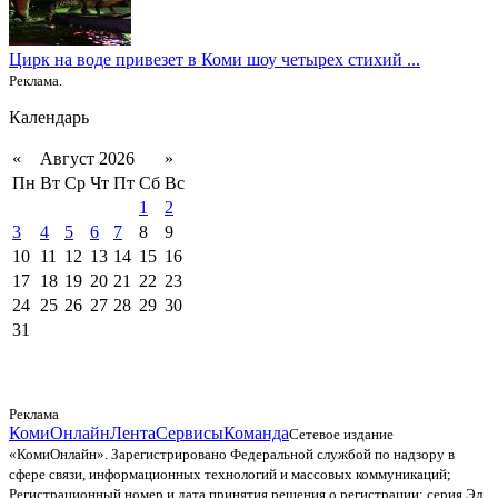
Цирк на воде привезет в Коми шоу четырех стихий ...
Реклама.
Календарь
«
Август 2026
»
Пн
Вт
Ср
Чт
Пт
Сб
Вс
1
2
3
4
5
6
7
8
9
10
11
12
13
14
15
16
17
18
19
20
21
22
23
24
25
26
27
28
29
30
31
Реклама
КомиОнлайн
Лента
Сервисы
Команда
Сетевое издание
«КомиОнлайн». Зарегистрировано Федеральной службой по надзору в
сфере связи, информационных технологий и массовых коммуникаций;
Регистрационный номер и дата принятия решения о регистрации: серия Эл