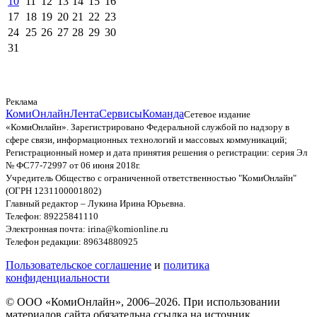
10
11
12
13
14
15
16
17
18
19
20
21
22
23
24
25
26
27
28
29
30
31
Реклама
КомиОнлайн
Лента
Сервисы
Команда
Сетевое издание
«КомиОнлайн». Зарегистрировано Федеральной службой по надзору в
сфере связи, информационных технологий и массовых коммуникаций;
Регистрационный номер и дата принятия решения о регистрации: серия Эл
№ ФС77-72997 от 06 июня 2018г.
Учредитель Общество с ограниченной ответственностью "КомиОнлайн"
(ОГРН 1231100001802)
Главный редактор – Лукина Ирина Юрьевна.
Телефон: 89225841110
Электронная почта: irina@komionline.ru
Телефон редакции: 89634880925
Пользовательское соглашение
и
политика
конфиденциальности
© ООО «КомиОнлайн», 2006–2026. При использовании
материалов сайта обязательна ссылка на источник.