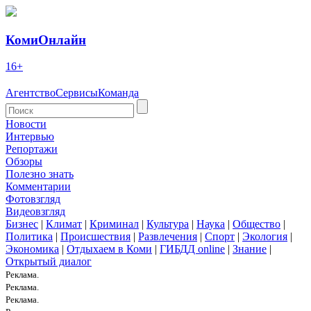
КомиОнлайн
16+
Агентство
Сервисы
Команда
Новости
Интервью
Репортажи
Обзоры
Полезно знать
Комментарии
Фотовзгляд
Видеовзгляд
Бизнес
|
Климат
|
Криминал
|
Культура
|
Наука
|
Общество
|
Политика
|
Происшествия
|
Развлечения
|
Спорт
|
Экология
|
Экономика
|
Отдыхаем в Коми
|
ГИБДД online
|
Знание
|
Открытый диалог
Реклама.
Реклама.
Реклама.