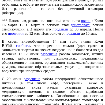
отсутствии у него антител IgM работодатель вправе допустить
работника к работе по результатам медицинского заключения
без ограничений – то есть без временной изоляции
(обсервации).
*** Напомним, режим повышенной готовности
ввели
в Коми
16 марта. С 31 марта в регионе стал
действовать
режим
самоизоляции, а 3 апреля его
продлили
до 30 апреля. После
его
продлили
до 12 мая. Повторно его
продлили
до 15 мая.
В своем видеообращении 14 мая врио главы Коми
В.Уйба
сообщил
, что в регионе можно будет гулять и
заниматься спортом на свежем воздухе, но не более чем по два
человека. С 17 июня
разрешена
работа библиотек, летних
веранд, действующих при стационарных предприятиях
общественного питания, организация сельскохозяйственных
ярмарок, оказание образовательных услуг при подготовке
водителей транспортных средств.
С 29 июня
разрешена
работа предприятий общественного
питания (в том числе кафе, рестораны). Также в
поликлиниках вновь начали оказывать плановую
медицинскую помощь, в полном объеме заработали
стоматологические кабинеты. Возобновлена диагностика
заболеваний с использованием компьютерного томографа и
магнитно-резонансного томографа. Кроме того, оказывается