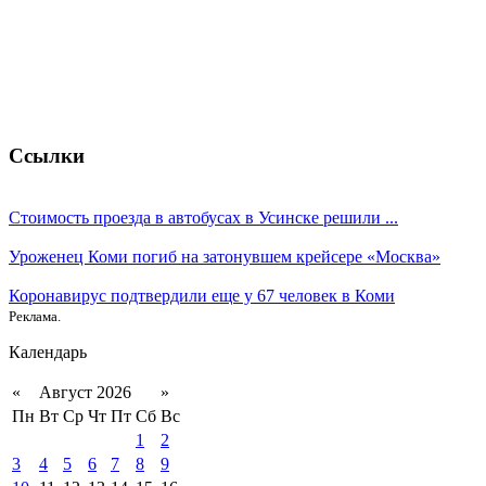
Ссылки
Стоимость проезда в автобусах в Усинске решили ...
Уроженец Коми погиб на затонувшем крейсере «Москва»
Коронавирус подтвердили еще у 67 человек в Коми
Реклама.
Календарь
«
Август 2026
»
Пн
Вт
Ср
Чт
Пт
Сб
Вс
1
2
3
4
5
6
7
8
9