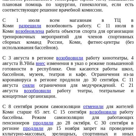
плановая помощь по хирургии, гинекологии, если есть
соответствующее решение врачебной комиссии.
С 1 июля всем магазинам в ТЦ в
Коми
разрешили
возобновить работу. С 11 июля в
Коми
возобновлена
работа объектов спорта для организации
тренировочных мероприятий для членов спортивных
сборных команд России, Коми, фитнес-центры (без
использования бассейнов).
С 3 августа в регионе
возобновили
работу кинотеатры, 4
августа В.Уйба
внес
изменения в указ о режиме повышенной
готовности в республике. Они касаются работы школ,
бассейнов, музеев, театров и кафе. Ограничения из-за
коронавируса в регионе продлили до 30 сентября. С 11
августа
сняли
ограничения для медучреждений. С 21
августа
возобновили
работу театры, театральные и
концертные организации.
С 8 сентября режим самоизоляции
отменили
для жителей
Коми старше 65 лет. С 15 сентября
возобновили
работу
бассейны. Режим самоизоляции для работающих
пенсионеров
продлили
до 28 октября. С 30 сентября в
регионе
продлили
до 15 ноября запрет на проведение
культурно-массовых, зрелищных, спортивных и иных