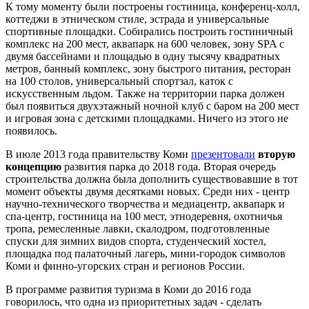
К тому моменту были построены гостиница, конференц-холл,
коттеджи в этническом стиле, эстрада и универсальные
спортивные площадки. Собирались построить гостиничный
комплекс на 200 мест, аквапарк на 600 человек, зону SPA с
двумя бассейнами и площадью в одну тысячу квадратных
метров, банный комплекс, зону быстрого питания, ресторан
на 100 столов, универсальный спортзал, каток с
искусственным льдом. Также на территории парка должен
был появиться двухэтажный ночной клуб с баром на 200 мест
и игровая зона с детскими площадками. Ничего из этого не
появилось.
В июле 2013 года правительству Коми
презентовали
вторую
концепцию
развития парка до 2018 года. Вторая очередь
строительства должна была дополнить существовавшие в тот
момент объекты двумя десятками новых. Среди них - центр
научно-технического творчества и медиацентр, аквапарк и
спа-центр, гостиница на 100 мест, этнодеревня, охотничья
тропа, ремесленные лавки, скалодром, подготовленные
спуски для зимних видов спорта, студенческий хостел,
площадка под палаточный лагерь, мини-городок символов
Коми и финно-угорских стран и регионов России.
В программе развития туризма в Коми до 2016 года
говорилось, что одна из приоритетных задач - сделать