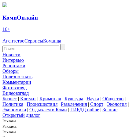
КомиОнлайн
16+
Агентство
Сервисы
Команда
Новости
Интервью
Репортажи
Обзоры
Полезно знать
Комментарии
Фотовзгляд
Видеовзгляд
Бизнес
|
Климат
|
Криминал
|
Культура
|
Наука
|
Общество
|
Политика
|
Происшествия
|
Развлечения
|
Спорт
|
Экология
|
Экономика
|
Отдыхаем в Коми
|
ГИБДД online
|
Знание
|
Открытый диалог
Реклама.
Реклама.
Реклама.