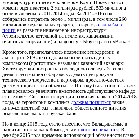
этнопарк туристическим кластером Коми. Проект на тот
момент оценивается в 2 миллиарда рублей, 533 миллиона
были выделены в 2011-2014 годы. За 2015-2016 годы
собирались потратить около 1 миллиарда, в том числе 260
миллионов федеральных средств, которые
должны были
пойти
на развитие инженерной инфраструктуры
(строительство котельной на пеллетах, канализации,
очистных сооружений) и на дорогу к Ыбу с трассы «Вятка».
Кроме того, предполагалось появление этнодеревни, а
аквапарк и SPA-центр должны были стать единым
комплексом (прототипом назывался казанский аквапарк).
Хостел думали построить в последнюю очередь. За свои
деньги республика собиралась сделать центр научно-
технического творчества и картодром, проектно-сметная
документация на эти объекты в 2015 году была готова. Также
планировалось увеличить вместимость действующего кафе до
ста человек. Согласно концепции развития парка на 2014-2018
годы, на территории комплекса
должны появиться
также
кино-концертный зал, , павильон общественного питания,
ремесленные лавки и русская баня.
Но в конце 2015 года стало известно, что Вкладываемые в
развитие этнопарка в Коми деньги
плохо осваиваются
. В
декабре 2015 года временно исполняющий обязанности главы