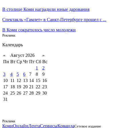
В столице Коми наградили юные дарования
Спектакль «Гамлет» в Санкт-Петербурге прошел с ...
В Коми сократилось число молодежи
Реклама.
Календарь
«
Август 2026
»
Пн
Вт
Ср
Чт
Пт
Сб
Вс
1
2
3
4
5
6
7
8
9
10
11
12
13
14
15
16
17
18
19
20
21
22
23
24
25
26
27
28
29
30
31
Реклама
КомиОнлайн
Лента
Сервисы
Команда
Сетевое издание