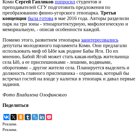
Коми
Сергей Гапликов
попросил
студентов и
преподавателей СГУ подготовить предложения по
преобразованию финно-угорского этнопарка.
Третья
концепция
была готова
в мае 2016 года. Авторы разделили
парк на три зоны - этноархитектурную, мифологическую и
мемориальную, - описав особенности каждой.
Помимо этого, развитием этнопарка
заинтересовались
депутаты молодежного парламента Коми. Они предлагали
использовать миф об Ыбе как родине Бабы Яги. По их
мнению, Бабой Ягой может стать какая-нибудь жительница
села Ыб, а ее приспешниками - лешими, водяными,
оборотнями – другие жители села. Планируется выделить и
должность главного приспешника - охранника, который бы
встречал гостей на входе у калитки в этнопарк и давал первые
задания.
Фото Владилена Олофинского
Поделиться
Реклама.
Реклама.