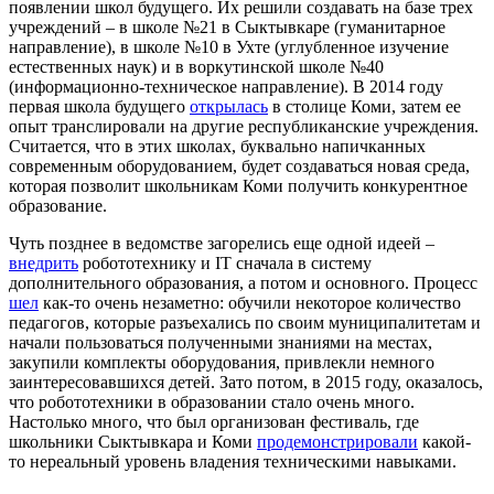
появлении школ будущего. Их решили создавать на базе трех
учреждений – в школе №21 в Сыктывкаре (гуманитарное
направление), в школе №10 в Ухте (углубленное изучение
естественных наук) и в воркутинской школе №40
(информационно-техническое направление). В 2014 году
первая школа будущего
открылась
в столице Коми, затем ее
опыт транслировали на другие республиканские учреждения.
Считается, что в этих школах, буквально напичканных
современным оборудованием, будет создаваться новая среда,
которая позволит школьникам Коми получить конкурентное
образование.
Чуть позднее в ведомстве загорелись еще одной идеей –
внедрить
робототехнику и IT сначала в систему
дополнительного образования, а потом и основного. Процесс
шел
как-то очень незаметно: обучили некоторое количество
педагогов, которые разъехались по своим муниципалитетам и
начали пользоваться полученными знаниями на местах,
закупили комплекты оборудования, привлекли немного
заинтересовавшихся детей. Зато потом, в 2015 году, оказалось,
что робототехники в образовании стало очень много.
Настолько много, что был организован фестиваль, где
школьники Сыктывкара и Коми
продемонстрировали
какой-
то нереальный уровень владения техническими навыками.