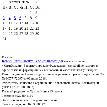
«
Август 2026
»
Пн
Вт
Ср
Чт
Пт
Сб
Вс
1
2
3
4
5
6
7
8
9
10
11
12
13
14
15
16
17
18
19
20
21
22
23
24
25
26
27
28
29
30
31
Реклама
КомиОнлайн
Лента
Сервисы
Команда
Сетевое издание
«КомиОнлайн». Зарегистрировано Федеральной службой по надзору в
сфере связи, информационных технологий и массовых коммуникаций;
Регистрационный номер и дата принятия решения о регистрации: серия Эл
№ ФС77-72997 от 06 июня 2018г.
Учредитель Общество с ограниченной ответственностью "КомиОнлайн"
(ОГРН 1231100001802)
Главный редактор – Лукина Ирина Юрьевна.
Телефон: 89225841110
Электронная почта: irina@komionline.ru
Телефон редакции: 89634880925