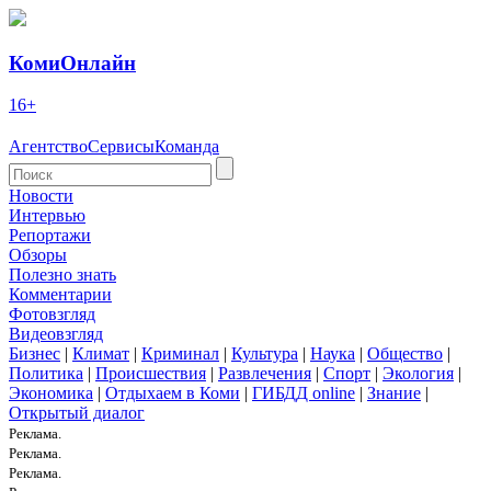
КомиОнлайн
16+
Агентство
Сервисы
Команда
Новости
Интервью
Репортажи
Обзоры
Полезно знать
Комментарии
Фотовзгляд
Видеовзгляд
Бизнес
|
Климат
|
Криминал
|
Культура
|
Наука
|
Общество
|
Политика
|
Происшествия
|
Развлечения
|
Спорт
|
Экология
|
Экономика
|
Отдыхаем в Коми
|
ГИБДД online
|
Знание
|
Открытый диалог
Реклама.
Реклама.
Реклама.