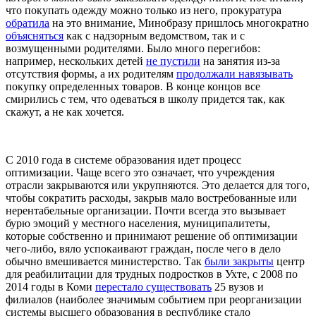
что покупать одежду можно только из него, прокуратура
обратила
на это внимание, Минобразу пришлось многократно
объясняться
как с надзорным ведомством, так и с
возмущенными родителями. Было много перегибов:
например, нескольких детей
не пустили
на занятия из-за
отсутствия формы, а их родителям
продолжали навязывать
покупку определенных товаров. В конце концов все
смирились с тем, что одеваться в школу придется так, как
скажут, а не как хочется.
С 2010 года в системе образования идет процесс
оптимизации. Чаще всего это означает, что учреждения
отрасли закрываются или укрупняются. Это делается для того,
чтобы сократить расходы, закрыв мало востребованные или
нерентабельные организации. Почти всегда это вызывает
бурю эмоций у местного населения, муниципалитеты,
которые собственно и принимают решение об оптимизации
чего-либо, вяло успокаивают граждан, после чего в дело
обычно вмешивается министерство. Так
были закрыты
центр
для реабилитации для трудных подростков в Ухте, с 2008 по
2014 годы в Коми
перестало существовать
25 вузов и
филиалов (наиболее значимым событием при реорганизации
системы высшего образования в республике стало