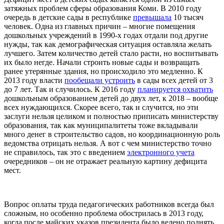
затяжных проблем сферы образования Коми. В 2010 году
очередь в детские сады в республике
превышала
10 тысяч
человек. Одна из главных причин – многие помещения
дошкольных учреждений в 1990-х годах отдали под другие
нужды, так как демографическая ситуация оставляла желать
лучшего. Затем количество детей стало расти, но воспитывать
их было негде. Начали строить новые сады и возвращать
ранее утерянные здания, но происходило это медленно. К
2013 году власти
пообещали устроить
в сады всех детей от 3
до 7 лет. Так и случилось. К 2016 году
планируется охватить
дошкольным образованием детей до двух лет, к 2018 – вообще
всех нуждающихся. Скорее всего, так и случится, но эти
заслуги нельзя целиком и полностью приписать министерству
образования, так как муниципалитеты тоже вкладывали
много денег в строительство садов, но координационную роль
ведомства отрицать нельзя. А вот с чем министерство точно
не справилось, так это с введением
электронного учета
очередников – он не отражает реальную картину дефицита
мест.
Вопрос оплаты труда педагогических работников всегда был
сложным, но особенно проблема обострилась в 2013 году,
когда после майских указов президента было велено поднять