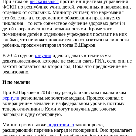
При этом он
высказывался
против инициативы управления
ФСКН по республике учить детей, уличенных в наркомании,
отдельно от остальных. Министр считает, что наркомания –
это болезнь, а в современном образовании практикуется
инклюзия – то есть совместное обучение здоровых детей и
детей с ограниченными возможностями. Кроме того,
помещение детей в отдельные учреждения поставит на них
клеймо, что не может положительно отразиться на личности
ребенка, прокомментировал тогда В.Шарков.
В 2014 году он
озвучил
идею отдавать в техникумы
девятиклассников, которые не смогли сдать ГИА, если они не
захотят оставаться на второй год. Пока что предложение не
реализовано.
И по мелочи
При В.Шаркове в 2014 году республиканским школьникам
вернули
региональные золотые медали. Процесс совпал с
возвращением медалей и на федеральном уровне, поэтому
теперь отличники в Коми могут получить две золотые
награды и одну серебряную.
Министерство также
подготовило
законопроект,
расширяющий перечень наград и поощрений. Оно предлагает
учредить медаль «Надежда Республики». Ею хотят поощрять