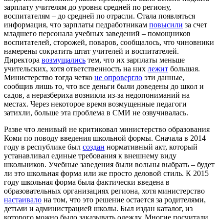
зарплату учителям до уровня средней по региону,
воспитателям – до средней по отрасли. Стала появляться
информация, что зарплаты педработникам
повысили
за счет
младшего персонала учебных заведений – помощников
воспитателей, сторожей, поваров, сообщалось, что чиновники
намерены сократить штат учителей и воспитателей.
Директора
возмущались
тем, что их зарплаты меньше
учительских, хотя ответственность на них
лежит
большая.
Министерство тогда четко
не опровергло
эти данные,
сообщив лишь то, что все деньги были доведены до школ и
садов, а неразбериха возникла из-за недопониманий на
местах. Через некоторое время возмущенные педагоги
затихли, больше эта проблема в СМИ не озвучивалась.
Разве что ленивый не критиковал министерство образования
Коми по поводу введения школьной формы. Сначала в 2014
году в республике был
создан
нормативный акт, который
устанавливал единые требования к внешнему виду
школьников. Учебные заведения были вольны выбрать – будет
ли это школьная форма или же просто деловой стиль. К 2015
году школьная форма была фактически введена в
образовательных организациях региона, хотя министерство
настаивало
на том, что это решение остается за родителями,
детьми и администрацией школы. Был издан каталог, из
которого можно было заказывать одежду. Многие посчитали,