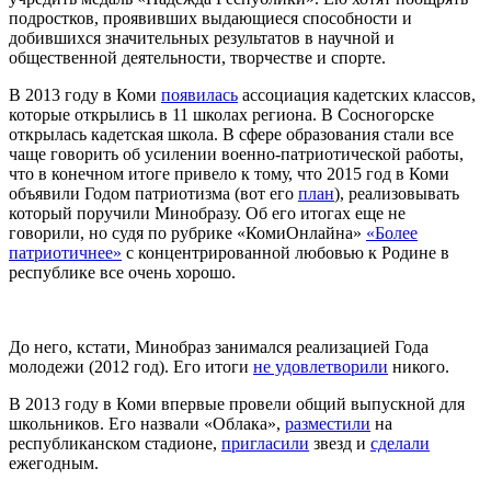
подростков, проявивших выдающиеся способности и
добившихся значительных результатов в научной и
общественной деятельности, творчестве и спорте.
В 2013 году в Коми
появилась
ассоциация кадетских классов,
которые открылись в 11 школах региона. В Сосногорске
открылась кадетская школа. В сфере образования стали все
чаще говорить об усилении военно-патриотической работы,
что в конечном итоге привело к тому, что 2015 год в Коми
объявили Годом патриотизма (вот его
план
), реализовывать
который поручили Минобразу. Об его итогах еще не
говорили, но судя по рубрике «КомиОнлайна»
«Более
патриотичнее»
с концентрированной любовью к Родине в
республике все очень хорошо.
До него, кстати, Минобраз занимался реализацией Года
молодежи (2012 год). Его итоги
не удовлетворили
никого.
В 2013 году в Коми впервые провели общий выпускной для
школьников. Его назвали «Облака»,
разместили
на
республиканском стадионе,
пригласили
звезд и
сделали
ежегодным.