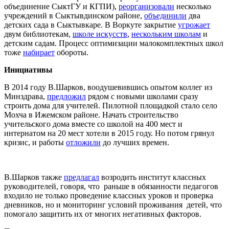
объединение СыктГУ и КГПИ),
реорганизовали
несколько
учреждений в Сыктывдинском районе,
объединили
два
детских сада в Сыктывкаре. В Воркуте закрытие
угрожает
двум библиотекам,
школе искусств
,
нескольким школам
и
детским садам. Процесс оптимизации малокомплектных школ
тоже
набирает
обороты.
Инициативы
В 2014 году В.Шарков, воодушевившись опытом коллег из
Минздрава,
предложил
рядом с новыми школами сразу
строить дома для учителей. Пилотной площадкой стало село
Мохча в Ижемском районе. Начать строительство
учительского дома вместе со школой на 400 мест и
интернатом на 20 мест хотели в 2015 году. Но потом грянул
кризис, и работы
отложили
до лучших времен.
В.Шарков также
предлагал
возродить институт классных
руководителей, говоря, что раньше в обязанности педагогов
входило не только проведение классных уроков и проверка
дневников, но и мониторинг условий проживания детей, что
помогало защитить их от многих негативных факторов.