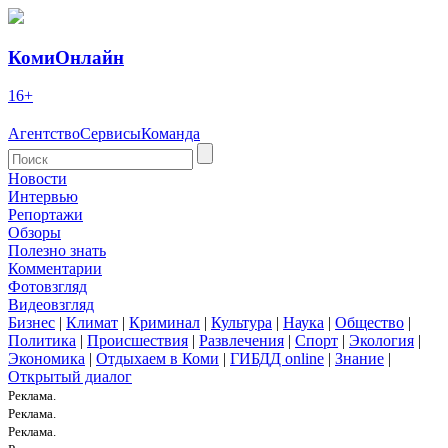
КомиОнлайн
16+
Агентство
Сервисы
Команда
Новости
Интервью
Репортажи
Обзоры
Полезно знать
Комментарии
Фотовзгляд
Видеовзгляд
Бизнес
|
Климат
|
Криминал
|
Культура
|
Наука
|
Общество
|
Политика
|
Происшествия
|
Развлечения
|
Спорт
|
Экология
|
Экономика
|
Отдыхаем в Коми
|
ГИБДД online
|
Знание
|
Открытый диалог
Реклама.
Реклама.
Реклама.