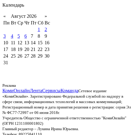
Календарь
«
Август 2026
»
Пн
Вт
Ср
Чт
Пт
Сб
Вс
1
2
3
4
5
6
7
8
9
10
11
12
13
14
15
16
17
18
19
20
21
22
23
24
25
26
27
28
29
30
31
Реклама
КомиОнлайн
Лента
Сервисы
Команда
Сетевое издание
«КомиОнлайн». Зарегистрировано Федеральной службой по надзору в
сфере связи, информационных технологий и массовых коммуникаций;
Регистрационный номер и дата принятия решения о регистрации: серия Эл
№ ФС77-72997 от 06 июня 2018г.
Учредитель Общество с ограниченной ответственностью "КомиОнлайн"
(ОГРН 1231100001802)
Главный редактор – Лукина Ирина Юрьевна.
Телефон: 89225841110