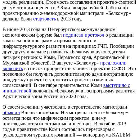
модель реализации. Стоимость составления проектно-сметной
документации оценена в 3,8 миллиарда рублей. Работы по
проектированию железнодорожной магистрали «Белкомур»
должны были
стартовать
в 2013 году.
В июне 2013 года на Петербургском международном
экономическом форуме был
подписан протокол
о реализации
комплексной программы промышленного и
инфраструктурного развития на принципах ГЧП. Пообещали
друг другу и дальше развивать «Белкомур» руководители
четырех регионов: Коми, Пермского края, Архангельской и
Мурманской областей. В августе «Белкомур»
предложили
включить
в список приоритетных инвестпроектов СЗФО. Это
позволило бы получить дополнительную административную
поддержку проекта и упростить процесс различных
согласований. В сентябре правительство Коми
выступило с
инициативой
включить «Белкомур» в госпрограмму развития
Арктической зоны России до 2020 года.
О своем желании участвовать в строительстве магистрали
объявил
Внешэкономбанк. Несмотря на то что «Белкомур»
остается пока что мифическим проектом, к нему
приглядываются иностранные инвесторы. В октябре 2013
года в правительстве Коми состоялись переговоры с
руководством турецких компаний — консорциума KALEM