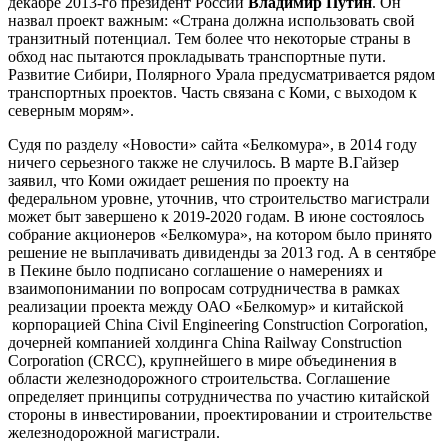
декабре 2013-го президент России
Владимир Путин
. Он
назвал проект важным: «Страна должна использовать свой
транзитный потенциал. Тем более что некоторые страны в
обход нас пытаются прокладывать транспортные пути.
Развитие Сибири, Полярного Урала предусматривается рядом
транспортных проектов. Часть связана с Коми, с выходом к
северным морям».
Судя по разделу «Новости» сайта «Белкомура», в 2014 году
ничего серьезного также не случилось. В марте В.Гайзер
заявил, что Коми ожидает решения по проекту на
федеральном уровне, уточнив, что строительство магистрали
может быт завершено к 2019-2020 годам. В июне состоялось
собрание акционеров «Белкомура», на котором было принято
решение не выплачивать дивиденды за 2013 год. А в сентябре
в Пекине было подписано соглашение о намерениях и
взаимопонимании по вопросам сотрудничества в рамках
реализации проекта между ОАО «Белкомур» и китайской
корпорацией China Civil Engineering Construction Corporation,
дочерней компанией холдинга China Railway Construction
Corporation (СRCC), крупнейшего в мире объединения в
области железнодорожного строительства. Соглашение
определяет принципы сотрудничества по участию китайской
стороны в инвестировании, проектировании и строительстве
железнодорожной магистрали.