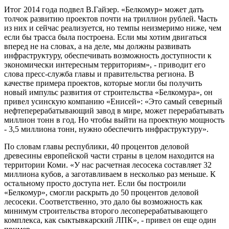
Итог 2014 года подвел В.Гайзер. «Белкомур» может дать
толчок развитию проектов почти на триллион рублей. Часть
из них и сейчас реализуется, но темпы неизмеримо ниже, чем
если бы трасса была построена. Если мы хотим двигаться
вперед не на словах, а на деле, мы должны развивать
инфраструктуру, обеспечивать возможность доступности к
экономически интересным территориям», - приводит его
слова пресс-служба главы и правительства региона. В
качестве примера проектов, которые могли бы получить
новый импульс развития от строительства «Белкомура», он
привел усинскую компанию «Енисей»: «Это самый северный
нефтеперерабатывающий завод в мире, может перерабатывать
миллион тонн в год. Но чтобы выйти на проектную мощность
- 3,5 миллиона тонн, нужно обеспечить инфраструктуру».
По словам главы республики, 40 процентов деловой
древесины европейской части страны в целом находится на
территории Коми. «У нас расчетная лесосека составляет 32
миллиона кубов, а заготавливаем в несколько раз меньше. К
остальному просто доступа нет. Если бы построили
«Белкомур», смогли раскрыть до 50 процентов деловой
лесосеки. Соответственно, это дало бы возможность как
минимум строительства второго лесоперерабатывающего
комплекса, как сыктывкарский ЛПК», - привел он еще один