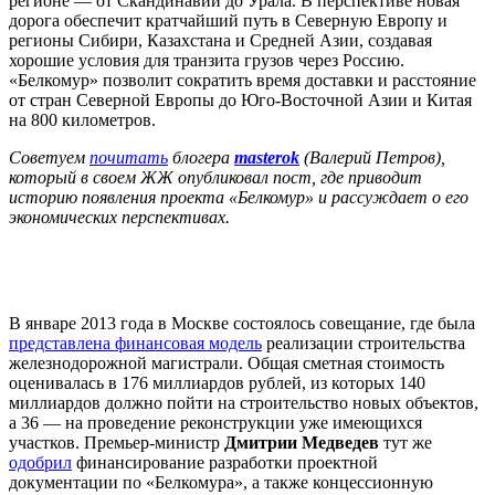
регионе — от Скандинавии до Урала. В перспективе новая
дорога обеспечит кратчайший путь в Северную Европу и
регионы Сибири, Казахстана и Средней Азии, создавая
хорошие условия для транзита грузов через Россию.
«Белкомур» позволит сократить время доставки и расстояние
от стран Северной Европы до Юго-Восточной Азии и Китая
на 800 километров.
Советуем
почитать
блогера
masterok
(Валерий Петров),
который в своем ЖЖ опубликовал пост, где приводит
историю появления проекта «Белкомур» и рассуждает о его
экономических перспективах.
В январе 2013 года в Москве состоялось совещание, где была
представлена финансовая модель
реализации строительства
железнодорожной магистрали. Общая сметная стоимость
оценивалась в 176 миллиардов рублей, из которых 140
миллиардов должно пойти на строительство новых объектов,
а 36 — на проведение реконструкции уже имеющихся
участков. Премьер-министр
Дмитрии Медведев
тут же
одобрил
финансирование разработки проектной
документации по «Белкомура», а также концессионную