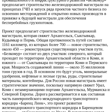
промышленного и инфраструктурного развития «Белкомур»
предполагает строительство железнодорожной магистрали на
принципах ГЧП и запуск ряда проектов частного бизнеса по
освоению месторождений и открытию новых производств в
привязке к будущей магистрали для обеспечения
бесперебойных грузопотоков.
Проект предполагает строительство железнодорожной
магистрали, которая свяжет Архангельск, Сыктывкар,
Кудымкар и Пермь. Общая протяженность путей составит
1161 километр, из которых более 700 — новое строительство,
около 450 — реконструкция существующих участков пути.
«Белкомур» состоит из двух участков: северного, который
проходит по территории Архангельской области и Коми, и
южного — от Сыктывкара по территории Коми и Пермского
края. Мощность создаваемой линии — около 35 миллионов
тонн грузов в год. В основном это будут уголь, минеральные
удобрения, нефтяные и лесные грузы, руды, строительные
материалы, контейнеры. Для России новая магистраль имеет
стратегическое значение, поскольку напрямую свяжет Урал,
Коми с незамерзающими портами Архангельска, Мурманска и
Северной Европы. Дорога рассматривается и как составная
часть паневропейского международного транспортного
коридора «Баренц Линк», это проект развития
железнодорожного транспортного коридора в Баренцевом