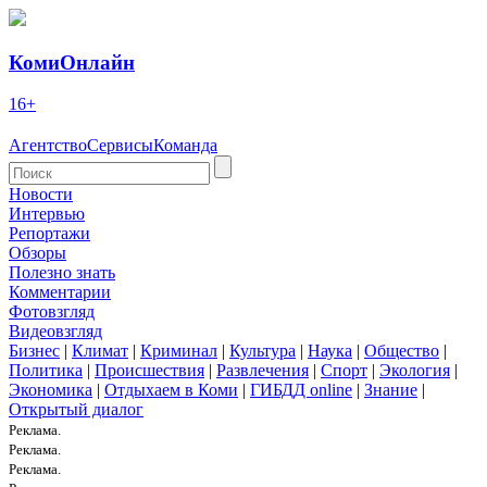
КомиОнлайн
16+
Агентство
Сервисы
Команда
Новости
Интервью
Репортажи
Обзоры
Полезно знать
Комментарии
Фотовзгляд
Видеовзгляд
Бизнес
|
Климат
|
Криминал
|
Культура
|
Наука
|
Общество
|
Политика
|
Происшествия
|
Развлечения
|
Спорт
|
Экология
|
Экономика
|
Отдыхаем в Коми
|
ГИБДД online
|
Знание
|
Открытый диалог
Реклама.
Реклама.
Реклама.