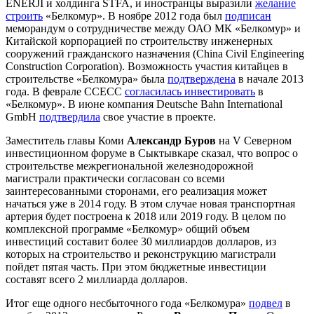
ENERJI и холдинга STFA, и иностранцы выразили
желание
строить
«Белкомур». В ноябре 2012 года был
подписан
меморандум о сотрудничестве между ОАО МК «Белкомур» и
Китайской корпорацией по строительству инженерных
сооружений гражданского назначения (China Civil Enginееring
Construction Corporation). Возможность участия китайцев в
строительстве «Белкомура» была
подтверждена
в начале 2013
года. В феврале ССЕСС
согласилась инвестировать
в
«Белкомур». В июне компания Deutsche Bahn International
GmbH
подтвердила
свое участие в проекте.
Заместитель главы Коми
Александр Буров
на V Северном
инвестиционном форуме в Сыктывкаре сказал, что вопрос о
строительстве межрегиональной железнодорожной
магистрали практически согласован со всеми
заинтересованными сторонами, его реализация может
начаться уже в 2014 году. В этом случае новая транспортная
артерия будет построена к 2018 или 2019 году. В целом по
комплексной программе «Белкомур» общий объем
инвестиций составит более 30 миллиардов долларов, из
которых на строительство и реконструкцию магистрали
пойдет пятая часть. При этом бюджетные инвестиции
составят всего 2 миллиарда долларов.
Итог еще одного несбыточного года «Белкомура»
подвел
в