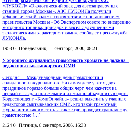
9 сентября мэр Москвы Юрий Лужков вручил ОАО
«ЛУКОЙЛ» «Экологический знак для автозаправочных
станций города Москвы». АЗС ЛУКОЙЛа получили
«Экологический знак» в соответствии с постановлением
правительства Москвы «Об Экспертном совете по внедрению
моторного топлива, присадок и масел с улучшенными
экологическими характеристиками», сообщает пресс-служба
ЛУКОЙЛа.
1953
0
| Понедельник, 11 сентября, 2006, 08:21
У хорошего журналиста грамотность хромать не должна –
редакторы сыктывкарских СМИ
Сегодня — Международный день грамотности и
солидарности журналистов. На самом деле у этих двух
праздников гораздо больше общих черт, чем кажется на
первый взгляд, и при желании их можно объединить в один.
Корреспондент «КомиОнлайна» решил выяснить у главных
редакторов сыктывкарских СМИ, кто такой грамотный
журналист и как им стать, а также где проходит грань между
грамотностью […]
2124
0
| Пятница, 8 сентября, 2006, 16:38