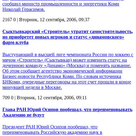
сообщил министр промышленности и энергетики Коми
Николай Герасимов.
2167
0
| Вторник, 12 сентября, 2006, 09:37
Сыктывкарский «Строитель» утратит самостоятельность,
но приобретет новых игроков и статус «динамовского»
фарм-клуба
Выступающий в высшей лиге чемпионата России по хоккею с
мячом «Строитель» (Сыктывкар) может изменить статус на
дочернюю команду «Динамо» (Москва) и поменять название.
Об этом сообщает агентство экономической информации
Бизнес-новости Республики Коми. По словам источника
БНКоми, очередные переговоры на этот счет прошли в конце
минувшей недели в Москве.
709
0
| Вторник, 12 сентября, 2006, 09:11
Глава РАН Юрий Осипов пообещал, что переименовывать
Академию не будут
Президент РАН Юрий Осипов пообещал, что
переименовывать Российскую академию наук в