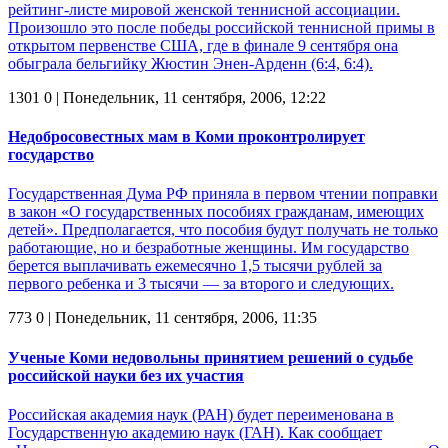
рейтинг-листе мировой женской теннисной ассоциации.
Произошло это после победы российской теннисной примы в
открытом первенстве США, где в финале 9 сентября она
обыграла бельгийку Жюстин Энен-Арденн (6:4, 6:4).
1301
0
| Понедельник, 11 сентября, 2006, 12:22
Недобросовестных мам в Коми проконтролирует
государство
Государственная Дума РФ приняла в первом чтении поправки
в закон «О государственных пособиях гражданам, имеющих
детей». Предполагается, что пособия будут получать не только
работающие, но и безработные женщины. Им государство
берется выплачивать ежемесячно 1,5 тысячи рублей за
первого ребенка и 3 тысячи — за второго и следующих.
773
0
| Понедельник, 11 сентября, 2006, 11:35
Ученые Коми недовольны принятием решений о судьбе
российской науки без их участия
Российская академия наук (РАН) будет переименована в
Государственную академию наук (ГАН). Как сообщает