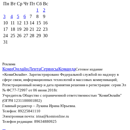
Пн
Вт
Ср
Чт
Пт
Сб
Вс
1
2
3
4
5
6
7
8
9
10
11
12
13
14
15
16
17
18
19
20
21
22
23
24
25
26
27
28
29
30
31
Реклама
КомиОнлайн
Лента
Сервисы
Команда
Сетевое издание
«КомиОнлайн». Зарегистрировано Федеральной службой по надзору в
сфере связи, информационных технологий и массовых коммуникаций;
Регистрационный номер и дата принятия решения о регистрации: серия Эл
№ ФС77-72997 от 06 июня 2018г.
Учредитель Общество с ограниченной ответственностью "КомиОнлайн"
(ОГРН 1231100001802)
Главный редактор – Лукина Ирина Юрьевна.
Телефон: 89225841110
Электронная почта: irina@komionline.ru
Телефон редакции: 89634880925