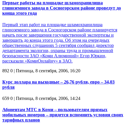
Первые работы на площадке шламохранилища
глиноземного завода в Сосногорском районе проведут до
конца этого года
Первый этап работ на площадке шламохранилища
глиноземного завода в Сосногорском районе планируется
начать после завершения государственной экспертизы и
завершить до конца этого года. Об этом на очередных
общественных слушаниях 5 сентября сообщил директор
департамента экологии, охраны труда и промышленной
безопасности ЗАО «Коми Алюминий» Егор Юркин,
рассказали «КомиОнлайну» в ЗАО.
892
0
| Пятница, 8 сентября, 2006, 16:20
Курс доллара на выходные – 26,76 рубля, евро – 34,03
рубля
659
0
| Пятница, 8 сентября, 2006, 14:24
Абонентам МТС в Коми – пользователям прямых
мобильных номеров – придется вспомнить условия своих
тарифных планов