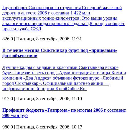
Грузооборот Сосногорского отделения Северной железной
дороги в августе 2006 г составил 1 422 млн
эксплуатационных тонно-километров. Это выше уровня
аналогичного периода прошлого года на 5,8 проц, сообщает
пресс-служба СЖД.
826
0
| Пятница, 8 сентября, 2006, 11:31
В течение месяца Сыктывкар будет под «прицелами»
фотообъективов
Лучшие кадры с видами и красотами Сыктывкара вскоре
будет лицезреть весь город. Администрация столицы Коми и
компания «Два Андрея» объявили фотоконкурс «Любимый
город Сыктывкар». Официальный партнер акции —
информационный портал KomiOnline.Ru.
917
0
| Пятница, 8 сентября, 2006, 11:10
Профицит бюджета «Газпрома» по итогам 2006 г составит
900 млн руб
980
0
| Пятница, 8 сентября, 2006, 10:17