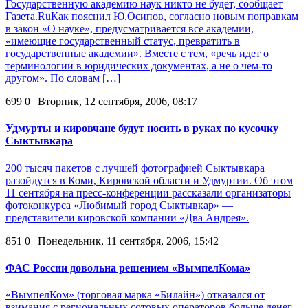
Государственную академию наук никто не будет, сообщает
Газета.RuКак пояснил Ю.Осипов, согласно новым поправкам
в закон «О науке», предусматривается все академии,
«имеющие государственный статус, превратить в
государственные академии». Вместе с тем, «речь идет о
терминологии в юридических документах, а не о чем-то
другом». По словам […]
699
0
| Вторник, 12 сентября, 2006, 08:17
Удмурты и кировчане будут носить в руках по кусочку
Сыктывкара
200 тысяч пакетов с лучшей фотографией Сыктывкара
разойдутся в Коми, Кировской области и Удмуртии. Об этом
11 сентября на пресс-конференции рассказали организаторы
фотоконкурса «Любимый город Сыктывкар» —
представители кировской компании «Два Андрея».
851
0
| Понедельник, 11 сентября, 2006, 15:42
ФАС России довольна решением «ВымпелКома»
«ВымпелКом» (торговая марка «Билайн») отказался от
взимания с региональных сотовых операторов больше денег