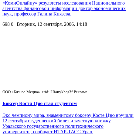
«КомиОнлайну» результаты исследования Национального
агентства финансовой информации доктор экономических
наук, профессор Галина Князева.
698
0
| Вторник, 12 сентября, 2006, 14:18
ООО «Бизнес-Медиа». erid: 2Ranykhqs3f
Реклама.
Боксер Костя Цзю стал студентом
Экс-чемпиону мира, знаменитому боксеру Косте Цзю вручили
12 сентября студенческий билет и зачетную книжку
Уральского государственного политехнического
университета, сообщает ИТАР-ТАСС Урал.