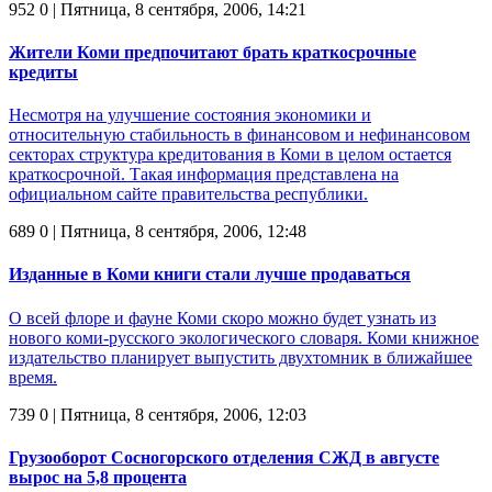
952
0
| Пятница, 8 сентября, 2006, 14:21
Жители Коми предпочитают брать краткосрочные
кредиты
Несмотря на улучшение состояния экономики и
относительную стабильность в финансовом и нефинансовом
секторах структура кредитования в Коми в целом остается
краткосрочной. Такая информация представлена на
официальном сайте правительства республики.
689
0
| Пятница, 8 сентября, 2006, 12:48
Изданные в Коми книги стали лучше продаваться
О всей флоре и фауне Коми скоро можно будет узнать из
нового коми-русского экологического словаря. Коми книжное
издательство планирует выпустить двухтомник в ближайшее
время.
739
0
| Пятница, 8 сентября, 2006, 12:03
Грузооборот Сосногорского отделения СЖД в августе
вырос на 5,8 процента