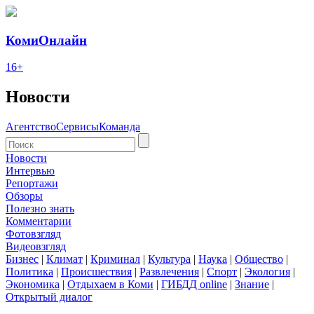
КомиОнлайн
16+
Новости
Агентство
Сервисы
Команда
Новости
Интервью
Репортажи
Обзоры
Полезно знать
Комментарии
Фотовзгляд
Видеовзгляд
Бизнес
|
Климат
|
Криминал
|
Культура
|
Наука
|
Общество
|
Политика
|
Происшествия
|
Развлечения
|
Спорт
|
Экология
|
Экономика
|
Отдыхаем в Коми
|
ГИБДД online
|
Знание
|
Открытый диалог