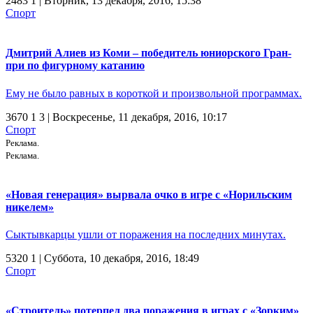
2483
1
| Вторник, 13 декабря, 2016, 15:38
Спорт
Дмитрий Алиев из Коми – победитель юниорского Гран-
при по фигурному катанию
Ему не было равных в короткой и произвольной программах.
3670
1
3
| Воскресенье, 11 декабря, 2016, 10:17
Спорт
Реклама.
Реклама.
«Новая генерация» вырвала очко в игре с «Норильским
никелем»
Сыктывкарцы ушли от поражения на последних минутах.
5320
1
| Суббота, 10 декабря, 2016, 18:49
Спорт
«Строитель» потерпел два поражения в играх с «Зорким»