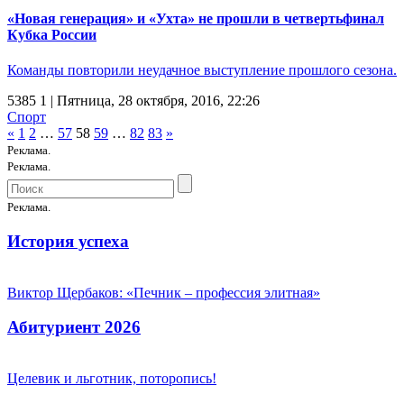
«Новая генерация» и «Ухта» не прошли в четвертьфинал
Кубка России
Команды повторили неудачное выступление прошлого сезона.
5385
1
| Пятница, 28 октября, 2016, 22:26
Спорт
«
1
2
…
57
58
59
…
82
83
»
Реклама.
Реклама.
Реклама.
История успеха
Виктор Щербаков: «Печник – профессия элитная»
Абитуриент 2026
Целевик и льготник, поторопись!