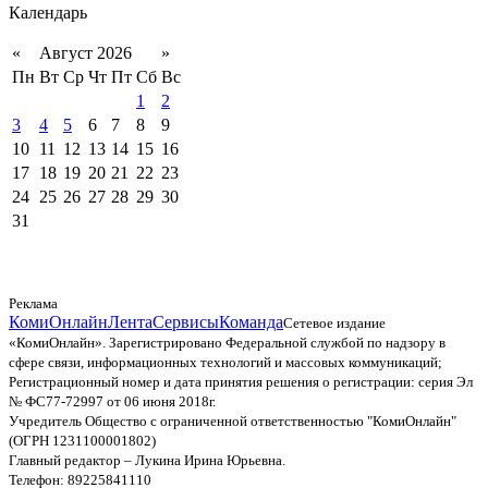
Календарь
«
Август 2026
»
Пн
Вт
Ср
Чт
Пт
Сб
Вс
1
2
3
4
5
6
7
8
9
10
11
12
13
14
15
16
17
18
19
20
21
22
23
24
25
26
27
28
29
30
31
Реклама
КомиОнлайн
Лента
Сервисы
Команда
Сетевое издание
«КомиОнлайн». Зарегистрировано Федеральной службой по надзору в
сфере связи, информационных технологий и массовых коммуникаций;
Регистрационный номер и дата принятия решения о регистрации: серия Эл
№ ФС77-72997 от 06 июня 2018г.
Учредитель Общество с ограниченной ответственностью "КомиОнлайн"
(ОГРН 1231100001802)
Главный редактор – Лукина Ирина Юрьевна.
Телефон: 89225841110