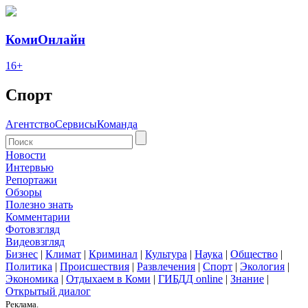
КомиОнлайн
16+
Спорт
Агентство
Сервисы
Команда
Новости
Интервью
Репортажи
Обзоры
Полезно знать
Комментарии
Фотовзгляд
Видеовзгляд
Бизнес
|
Климат
|
Криминал
|
Культура
|
Наука
|
Общество
|
Политика
|
Происшествия
|
Развлечения
|
Спорт
|
Экология
|
Экономика
|
Отдыхаем в Коми
|
ГИБДД online
|
Знание
|
Открытый диалог
Реклама.