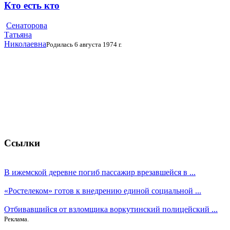
Кто есть кто
Сенаторова
Татьяна
Николаевна
Родилась 6 августа 1974 г.
Ссылки
В ижемской деревне погиб пассажир врезавшейся в ...
«Ростелеком» готов к внедрению единой социальной ...
Отбивавшийся от взломщика воркутинский полицейский ...
Реклама.