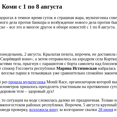
Коми с 1 по 8 августа
дорогах в темное время суток и страшная жара, мультигонка с
ного дела против банкира и возбуждение нового дела против б
– все это и многое другое в обзоре новостей с 1 по 8 августа.
онедельник, 2 августа. Крылатая пехота, впрочем, не достави
Скорбящий воин», а затем отправились на аэродром села Кортке
астями тела, прыгнув с парашютом с борта самолета над близ
от спикер Госсовета республики
Марина Истиховская
набралась
веселье парни в тельняшках уже сравнительно спокойно законч
й раз
прошла мультигонка
Mondi Race, организатором которой в
 километров пришлось преодолеть участникам на протяжении суто
доровом теле – здоровый дух!
 то ситуация на воде сложилась далеко не праздничная. Только
няжпогостском районах республики. Впрочем, 5 августа крупны
оведя проверку,
возложила вину
за возгорание свалки
28 июня