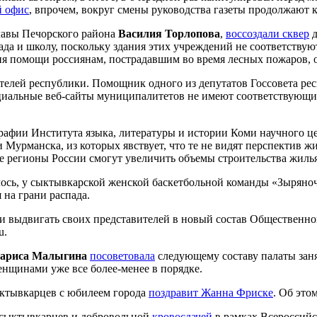
й офис
, впрочем, вокруг смены руководства газеты продолжают к
главы Печорского района
Василия Торлопова
,
воссоздали сквер
д
ада и школу, поскольку здания этих учреждений не соответству
ия помощи россиянам, пострадавшим во время лесных пожаров,
телей республики. Помощник одного из депутатов Госсовета р
ициальные веб-сайты муниципалитетов не имеют соответствующи
графии Института языка, литературы и истории Коми научного 
Мурманска, из которых явствует, что те не видят перспектив ж
е регионы России смогут увеличить объемы строительства жилья
илось, у сыктывкарской женской баскетбольной команды «Зыряно
я на грани распада.
 выдвигать своих представителей в новый состав Общественно
u.
ариса Малыгина
посоветовала
следующему составу палаты зан
енщинами уже все более-менее в порядке.
ыктывкарцев с юбилеем города
поздравит Жанна Фриске
. Об это
сыктывкарцев и добровольной
кровосдачей
в рамках Всероссийск