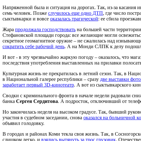
Напряженной была и ситуация на дорогах. Так, из-за касания
семь человек. Позже
случилось еще одно ДТП
, где число пост
сыктывкарки и вовсе
оказалась трагической
: ее сбила проезжа
Жара
продолжала господствовать
на большей части территории
Стефановской площади города: все желающие могли освежиться
секретное геомагнитное оружие – не сжалилась над изнываю
сократить себе рабочий день
. А на Монди СЛПК к делу подошл
И вот - в эту чрезвычайно жаркую погоду – оказалось, что ма
последствия употребления выставленных на прилавки полосаты
Культурная жизнь не прекратилась в летний сезон. Так, в Нац
в Национальной галерее республики – сразу
две выставки фот
заработает первый 3D-кинотеатр
. А вот из сыктывкарского ки
Сводки с криминального фронта в начале недели радовали сн
банка
Сергея Сердитова
. А подросток, отключивший от теле
Но закончилась неделя на высоком градусе. Так, бывший руко
участия в судебном заседании, снова
оказался на больничной к
объявил голодовку.
В городах и районах Коми текла своя жизнь. Так, в Сосногор
слишком легко, и
взялись вытянуть за трос грузовик
. Отечеств