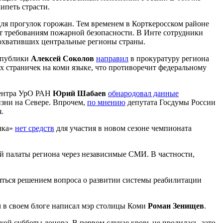
ипеть страсти.
ля прогулок горожан. Тем временем в Корткеросском районе
ют требованиям пожарной безопасности. В Инте сотрудники
 охвативших центральные регионы страны.
еспублики
Алексей Соколов
направил
в прокуратуру региона
х страничек на коми языке, что противоречит федеральному
центра УрО РАН
Юрий Шабаев
обнародовал данные
изни на Севере. Впрочем,
по мнению
депутата Госдумы России
.
чка»
нет средств
для участия в новом сезоне чемпионата
й палаты региона через независимые СМИ. В частности,
яться решением вопроса о развитии системы реабилитации
м в своем блоге написал мэр столицы Коми
Роман Зенищев
.
ой субботы донора. В первом случае кровь не пролилась, зато