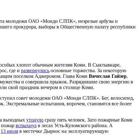
овета молодежи ОАО «Монди СЛПК», незрелые арбузы и
ывшего прокурора, выборы в Общественную палату республики
ла особых хлопот обычным жителям Коми. В Сыктывкаре,
рос, где и
развернулись
основные торжества. За некоторую
лежащим поселком Аджеромом. Глава Коми
Вячеслав Гайзер
,
 мужества и совершила прыжок. Разрядившие свою энергию в
или свой праздник вечером в столице Коми.
ыступил совет молодежи ОАО «Монди СЛПК». Бег, велосипед,
к. Экстремальные испытания, впрочем, становятся все более
 на выходных
утонуло
сразу пять человек. Зато пожарные Коми
й пожар
вспыхнул
в лесах Усть-Куломского района. А
и
13 июля
в местечке Дырнос на эксплуатирующую