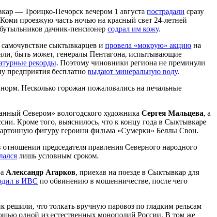
ывкар — Троицко-Печорск вечером 1 августа
пострадали
сразу
е Коми проезжую часть ночью на красный свет 24-летней
собутыльников дачник-пенсионер
содрал им кожу
.
ь самочувствие сыктывкарцев и
провела «мокрую» акцию
на
 или, быть может, генералы Пентагона, испытывающие
ратурные рекорды
. Поэтому чиновники региона не преминули
лу предприятия бесплатно
выдают минеральную воду
.
норм. Несколько горожан пожаловались на печальные
анный Севером» вологодского художника
Сергея Мальцева
, а
ии. Кроме того, выяснилось, что к концу года в Сыктывкаре
артонную фигуру героини фильма «Сумерки» Беллы Свон.
 отношении председателя правления Северного народного
лался
лишь условным сроком.
ра
Александр Агарков
, приехав на поезде в Сыктывкар для
одил в ИВС
по обвинению в мошенничестве, после чего
к решили, что толкать вручную паровоз по гладким рельсам
 мощью одной из естественных монополий России. В том же