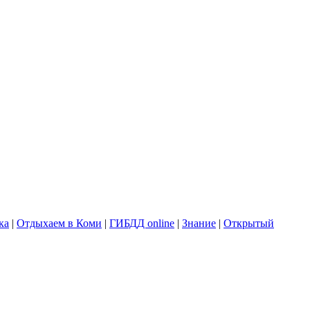
ка
|
Отдыхаем в Коми
|
ГИБДД online
|
Знание
|
Открытый