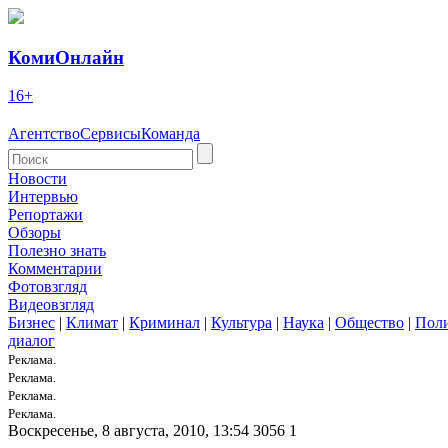
КомиОнлайн
16+
Агентство
Сервисы
Команда
Новости
Интервью
Репортажи
Обзоры
Полезно знать
Комментарии
Фотовзгляд
Видеовзгляд
Бизнес
|
Климат
|
Криминал
|
Культура
|
Наука
|
Общество
|
Пол
диалог
Реклама.
Реклама.
Реклама.
Реклама.
Воскресенье, 8 августа, 2010, 13:54
3056
1