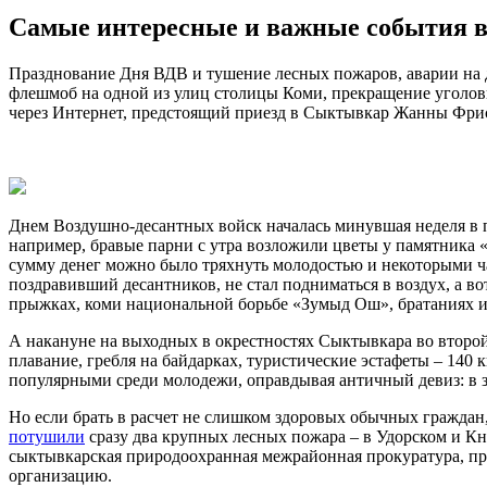
Самые интересные и важные события в 
Празднование Дня ВДВ и тушение лесных пожаров, аварии на 
флешмоб на одной из улиц столицы Коми, прекращение уголов
через Интернет, предстоящий приезд в Сыктывкар Жанны Фриске 
Днем Воздушно-десантных войск началась минувшая неделя в п
например, бравые парни с утра возложили цветы у памятника «
сумму денег можно было тряхнуть молодостью и некоторыми ч
поздравивший десантников, не стал подниматься в воздух, а в
прыжках, коми национальной борьбе «Зумыд Ош», братаниях и 
А накануне на выходных в окрестностях Сыктывкара во второ
плавание, гребля на байдарках, туристические эстафеты – 140
популярными среди молодежи, оправдывая античный девиз: в з
Но если брать в расчет не слишком здоровых обычных граждан,
потушили
сразу два крупных лесных пожара – в Удорском и К
сыктывкарская природоохранная межрайонная прокуратура, пр
организацию.