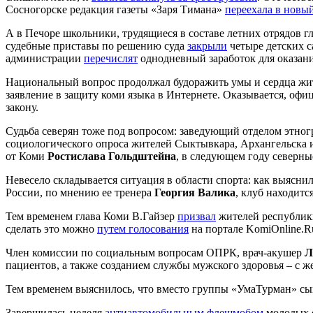
Сосногорске редакция газеты «Заря Тимана»
переехала в новы
А в Печоре школьники, трудящиеся в составе летних отрядов 
судебные приставы по решению суда
закрыли
четыре детских с
администрации
перечислят
однодневный заработок для оказан
Национальный вопрос продолжал будоражить умы и сердца жи
заявление в защиту коми языка в Интернете. Оказывается, оф
закону.
Судьба северян тоже под вопросом: заведующий отделом этно
социологического опроса жителей Сыктывкара, Архангельска и 
от Коми
Ростислава Гольдштейна
, в следующем году северны
Невесело складывается ситуация в области спорта: как выясн
России, по мнению ее тренера
Георгия Валика
, клуб находитс
Тем временем глава Коми В.Гайзер
призвал
жителей республики
сделать это можно
путем голосования
на портале KomiOnline.R
Член комиссии по социальным вопросам ОПРК, врач-акушер
Л
пациентов, а также созданием службы мужского здоровья – с ж
Тем временем выяснилось, что вместо группы «УмаТурман» с
Завершилась неделя
антиавтомобильным флешмобом
молодых 