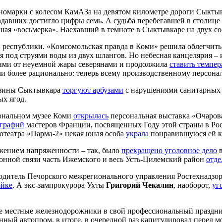
 иномарки с колесом КамАЗа на девятом километре дороги Сыкт
радавших достигло цифры семь. А судьба перебегавшей в столиц
вшая «восьмерка». Наехавший в темноте в Сыктывкаре на двух 
 республики. «Комсомольская правда в Коми» решила облегчит
 под струями воды из двух шлангов. Но небесная канцелярия –
щими от неуемной жары северянами и продолжила
ставить темпе
и более рационально: теперь всему производственному персона
газины Сыктывкара
торгуют арбузами
с нарушениями санитарных 
х ягод.
иональном музее Коми
открылась
персональная выставка «Очаров
ографий
мастеров Франции, посвященных Году этой страны в Росс
нотеатра «Парма-2» некая юная особа
украла
понравившуюся ей к
ижением напряженности – так, было
прекращено уголовное дело
в
фонной связи часть Ижемского и весь Усть-Цилемский район
отде
водитель Печорского межрегионального управления Ростехнадзо
ойке
. А экс-зампрокурора Ухты
Григорий Чекалин
, наоборот,
уг
ске местные железнодорожники в свой профессиональный праздни
енный автопром, в итоге, в очередной раз капитулировал перед