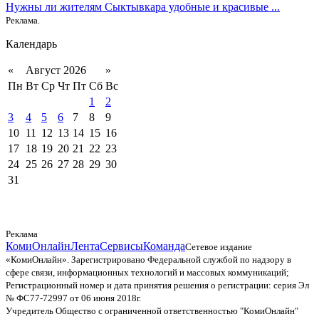
Нужны ли жителям Сыктывкара удобные и красивые ...
Реклама.
Календарь
«
Август 2026
»
Пн
Вт
Ср
Чт
Пт
Сб
Вс
1
2
3
4
5
6
7
8
9
10
11
12
13
14
15
16
17
18
19
20
21
22
23
24
25
26
27
28
29
30
31
Реклама
КомиОнлайн
Лента
Сервисы
Команда
Сетевое издание
«КомиОнлайн». Зарегистрировано Федеральной службой по надзору в
сфере связи, информационных технологий и массовых коммуникаций;
Регистрационный номер и дата принятия решения о регистрации: серия Эл
№ ФС77-72997 от 06 июня 2018г.
Учредитель Общество с ограниченной ответственностью "КомиОнлайн"