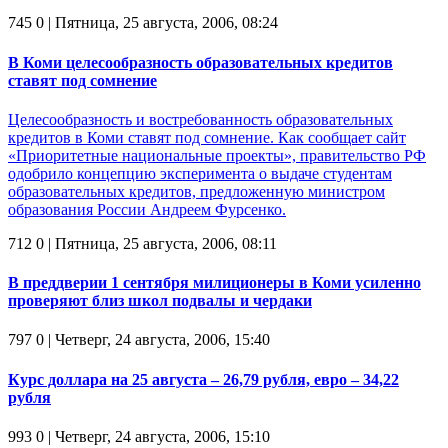
745
0
| Пятница, 25 августа, 2006, 08:24
В Коми целесообразность образовательных кредитов
ставят под сомнение
Целесообразность и востребованность образовательных
кредитов в Коми ставят под сомнение. Как сообщает сайт
«Приоритетные национальные проекты», правительство РФ
одобрило концепцию эксперимента о выдаче студентам
образовательных кредитов, предложенную министром
образования России Андреем Фурсенко.
712
0
| Пятница, 25 августа, 2006, 08:11
В преддверии 1 сентября милиционеры в Коми усиленно
проверяют близ школ подвалы и чердаки
797
0
| Четверг, 24 августа, 2006, 15:40
Курс доллара на 25 августа – 26,79 рубля, евро – 34,22
рубля
993
0
| Четверг, 24 августа, 2006, 15:10