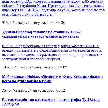
приготовило ОАО «Северо-Западный Телеком» к 85-летнему
юбилею Республики Коми. Презентует подарки генеральный
директор ОАО «СЗТ» Владимир Акулич, который побывает в
республике с 27 по 30 августа.
919
0
| Четверг, 24 августа, 2006, 09:36
Удельный расход топлива на станциях ТГК-9
укладывается в установленные нормативы
В ОАО «Территориальная генерирующая компания №9» в
рамках программы по сокращению издержек ведется работа
по снижению удельных расходов топлива при производстве
электрической и тепловой энергии.
1052
0
| Четверг, 24 августа, 2006, 09:09
Мобильники «Nokia», «Siemens» и «Sony Ericsson» больше
всего по душе ворам в Коми
764
0
| Четверг, 24 августа, 2006, 08:12
Россия скорбит по жертвам авиакатастрофы Ту-154 под
Донецком