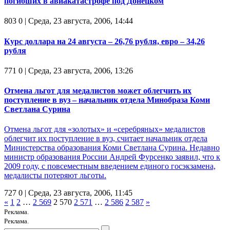
погибших в авиакатастрофе под Донецком
803
0
| Среда, 23 августа, 2006, 14:44
Курс доллара на 24 августа – 26,76 рубля, евро – 34,26
рубля
771
0
| Среда, 23 августа, 2006, 13:26
Отмена льгот для медалистов может облегчить их
поступление в вуз – начальник отдела Минобраза Коми
Светлана Сурина
Отмена льгот для «золотых» и «серебряных» медалистов
облегчит их поступление в вуз, считает начальник отдела
Министерства образования Коми Светлана Сурина. Недавно
министр образования России Андрей Фурсенко заявил, что к
2009 году, с повсеместным введением единого госэкзамена,
медалисты потеряют льготы.
727
0
| Среда, 23 августа, 2006, 11:45
«
1
2
…
2 569
2 570
2 571
…
2 586
2 587
»
Реклама.
Реклама.