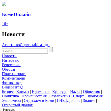
КомиОнлайн
16+
Новости
Агентство
Сервисы
Команда
Новости
Интервью
Репортажи
Обзоры
Полезно знать
Комментарии
Фотовзгляд
Видеовзгляд
Бизнес
|
Климат
|
Криминал
|
Культура
|
Наука
|
Общество
|
Политика
|
Происшествия
|
Развлечения
|
Спорт
|
Экология
|
Экономика
|
Отдыхаем в Коми
|
ГИБДД online
|
Знание
|
Открытый диалог
Реклама.