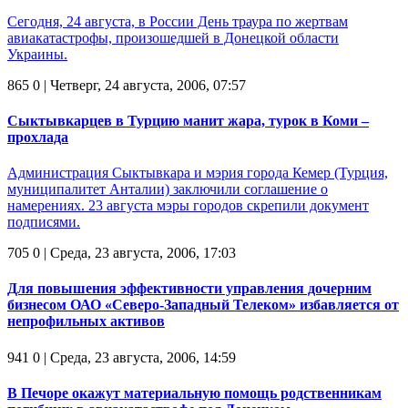
Сегодня, 24 августа, в России День траура по жертвам
авиакатастрофы, произошедшей в Донецкой области
Украины.
865
0
| Четверг, 24 августа, 2006, 07:57
Сыктывкарцев в Турцию манит жара, турок в Коми –
прохлада
Администрация Сыктывкара и мэрия города Кемер (Турция,
муниципалитет Анталии) заключили соглашение о
намерениях. 23 августа мэры городов скрепили документ
подписями.
705
0
| Среда, 23 августа, 2006, 17:03
Для повышения эффективности управления дочерним
бизнесом ОАО «Северо-Западный Телеком» избавляется от
непрофильных активов
941
0
| Среда, 23 августа, 2006, 14:59
В Печоре окажут материальную помощь родственникам