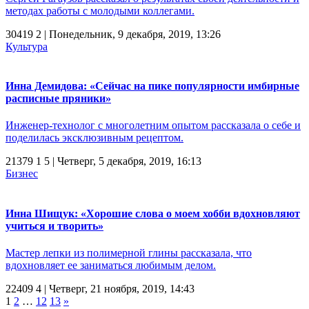
методах работы с молодыми коллегами.
30419
2
| Понедельник, 9 декабря, 2019, 13:26
Культура
Инна Демидова: «Сейчас на пике популярности имбирные
расписные пряники»
Инженер-технолог с многолетним опытом рассказала о себе и
поделилась эксклюзивным рецептом.
21379
1
5
| Четверг, 5 декабря, 2019, 16:13
Бизнес
Инна Шищук: «Хорошие слова о моем хобби вдохновляют
учиться и творить»
Мастер лепки из полимерной глины рассказала, что
вдохновляет ее заниматься любимым делом.
22409
4
| Четверг, 21 ноября, 2019, 14:43
1
2
…
12
13
»