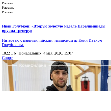
Реклама.
Реклама.
Реклама.
Иван Голубков: «Вторую золотую медаль Паралимпиады
вручил тренеру»
Интервью с паралимпийским чемпионом из Коми Иваном
Голубковым.
1822
1
6
| Понедельник, 4 мая, 2026, 15:07
Спорт