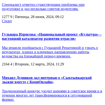
Специалист отметил существующие проблемы при
подготовке и дал несколько советов родителям.
1277
9
| Пятница, 28 июня, 2024, 09:12
Спорт
Гульнара Идрисова: «Национальный проект «Культура» –
настоящий катализатор развития отрасли»
Мы решили пообщаться с Гульнарой Ренатовной и узнать о
результатах, планах и ключевых направлениях работы
ведомства на ближайший период времени.
2164
4
| Вторник, 12 марта, 2024, 11:29
Михаил Дудников дал интервью о «Сыктывкарской
лыжне вместе с КомиОнлайн»
Традиционный конкурс уходит корнями в советское время и в
течении многих лет трансформировался в сегодняшний
формат.