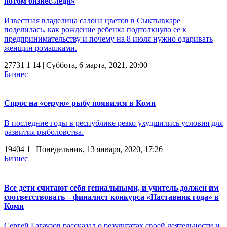
потом бизнес-леди»
Известная владелица салона цветов в Сыктывкаре
поделилась, как рождение ребенка подтолкнуло ее к
предпринимательству и почему на 8 июля нужно одаривать
женщин ромашками.
27731
1
14
| Суббота, 6 марта, 2021, 20:00
Бизнес
Спрос на «серую» рыбу появился в Коми
В последние годы в республике резко ухудшились условия для
развития рыболовства.
19404
1
| Понедельник, 13 января, 2020, 17:26
Бизнес
Все дети считают себя гениальными, и учитель должен им
соответствовать – финалист конкурса «Наставник года» в
Коми
Сергей Гагаузов рассказал о результатах своей деятельности и