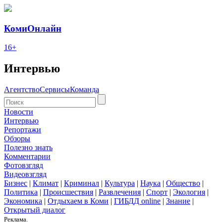
КомиОнлайн
16+
Интервью
Агентство
Сервисы
Команда
Новости
Интервью
Репортажи
Обзоры
Полезно знать
Комментарии
Фотовзгляд
Видеовзгляд
Бизнес
|
Климат
|
Криминал
|
Культура
|
Наука
|
Общество
|
Политика
|
Происшествия
|
Развлечения
|
Спорт
|
Экология
|
Экономика
|
Отдыхаем в Коми
|
ГИБДД online
|
Знание
|
Открытый диалог
Реклама.