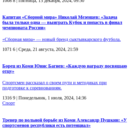
1008
8
| Пятница, 13 декабря, 2024, 09:50
Капитан «Сборной мира» Николай Мезенцев: «Задача
была только одна — выиграть Кубок и попасть в финал
чемпионата России»
«Сборная мира» — новый бренд сыктывкарского футбола.
1071
6
| Среда, 21 августа, 2024, 21:59
Борец из Коми Юнис Багиев: «Каждую награду посвящаю
отцу»
Спортсмен рассказал о своем пути и методиках при
подготовке к соревнованиям.
1316
9
| Понедельник, 1 июля, 2024, 14:36
Спорт
Тренер по вольной борьбе из Коми Александр Пушкин: «У
спортсменов республики есть потенциал»