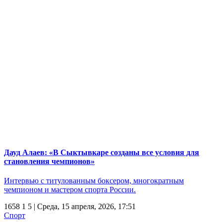
Дауд Алаев: «В Сыктывкаре созданы все условия для
становления чемпионов»
Интервью с титулованным боксером, многократным
чемпионом и мастером спорта России.
1658
1
5
| Среда, 15 апреля, 2026, 17:51
Спорт