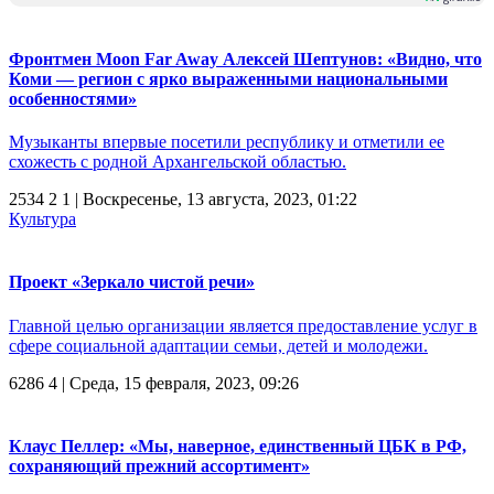
Фронтмен Moon Far Away Алексей Шептунов: «Видно, что
Коми — регион с ярко выраженными национальными
особенностями»
Музыканты впервые посетили республику и отметили ее
схожесть с родной Архангельской областью.
2534
2
1
| Воскресенье, 13 августа, 2023, 01:22
Культура
Проект «Зеркало чистой речи»
Главной целью организации является предоставление услуг в
сфере социальной адаптации семьи, детей и молодежи.
6286
4
| Среда, 15 февраля, 2023, 09:26
Клаус Пеллер: «Мы, наверное, единственный ЦБК в РФ,
сохраняющий прежний ассортимент»