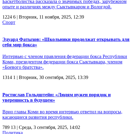
Баскетболистка рассказала о значимых победах, зарубежном
опыте и различиях между Сыктывкаром и Вологдой.
1224
6
| Вторник, 11 ноября, 2025, 12:39
Спорт
Эдуард Фатыхов: «Школьники продолжат открывать для
себя мир бокса»
Интервью с членом правления федерации бокса Республики
Коми, президентом федерации бокса Сыктывкара, членом
«Боевого братства».
1314
1
| Вторник, 30 сентября, 2025, 13:39
Ростислав Гольдштейн: «Людям нужен порядок и
уверенность в будущем»
Врио главы Коми во время интервью ответил на вопросы,
касающиеся развития республики.
789
13
| Среда, 3 сентября, 2025, 14:02
Политика