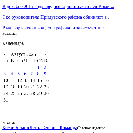
В декабре 2015 года средняя зарплата жителей Коми ...
Экс-руководителя Прилузского района обвиняют в ...
Выльгортскую школу оштрафовали за отсутствие ...
Реклама.
Календарь
«
Август 2026
»
Пн
Вт
Ср
Чт
Пт
Сб
Вс
1
2
3
4
5
6
7
8
9
10
11
12
13
14
15
16
17
18
19
20
21
22
23
24
25
26
27
28
29
30
31
Реклама
КомиОнлайн
Лента
Сервисы
Команда
Сетевое издание