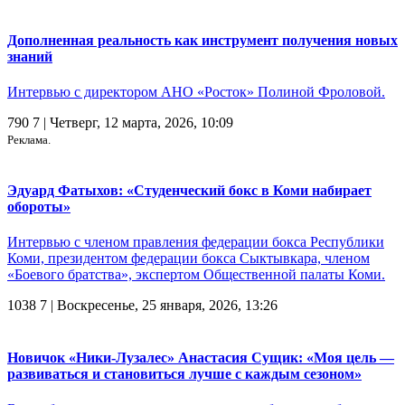
Дополненная реальность как инструмент получения новых
знаний
Интервью с директором АНО «Росток» Полиной Фроловой.
790
7
| Четверг, 12 марта, 2026, 10:09
Реклама.
Эдуард Фатыхов: «Студенческий бокс в Коми набирает
обороты»
Интервью с членом правления федерации бокса Республики
Коми, президентом федерации бокса Сыктывкара, членом
«Боевого братства», экспертом Общественной палаты Коми.
1038
7
| Воскресенье, 25 января, 2026, 13:26
Новичок «Ники-Лузалес» Анастасия Сущик: «Моя цель —
развиваться и становиться лучше с каждым сезоном»