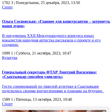
1702
3
| Понедельник, 25 декабря, 2023, 13:50
Спорт
Ольга Сосновская: «Главное для конкурсантов – затронуть
наши души»
В преддверии XXII Международного конкурса юных
вокалистов народная артистка рассказала о проекте и его
создании.
1099
1
| Суббота, 21 октября, 2023, 10:47
Культура
Генеральный секретарь ФТАР Дмитрий Василенко:
«Сыктывкар способен удивлять»
Гости соревнований по тяжелой атлетике в Сыктывкаре
поделились своими впечатлениями и планами на будущее.
1589
1
| Пятница, 13 октября, 2023, 10:40
Спорт