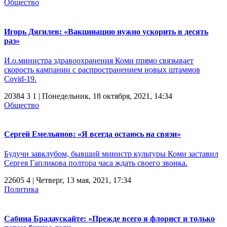
Общество
Игорь Дягилев: «Вакцинацию нужно ускорить в десять
раз»
И.о.министра здравоохранения Коми прямо связывает
скорость кампании с распространением новых штаммов
Covid-19.
20384
3
1
| Понедельник, 18 октября, 2021, 14:34
Общество
Сергей Емельянов: «Я всегда остаюсь на связи»
Будучи завклубом, бывший министр культуры Коми заставил
Сергея Гапликова полтора часа ждать своего звонка.
22605
4
| Четверг, 13 мая, 2021, 17:34
Политика
Сабина Брадаускайте: «Прежде всего я флорист и только