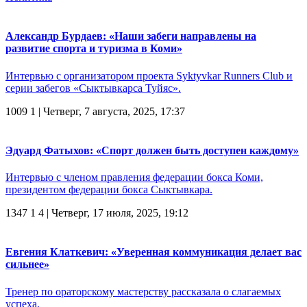
Александр Бурдаев: «Наши забеги направлены на
развитие спорта и туризма в Коми»
Интервью с организатором проекта Syktyvkar Runners Club и
серии забегов «Сыктывкарса Туйяс».
1009
1
| Четверг, 7 августа, 2025, 17:37
Эдуард Фатыхов: «Спорт должен быть доступен каждому»
Интервью с членом правления федерации бокса Коми,
президентом федерации бокса Сыктывкара.
1347
1
4
| Четверг, 17 июля, 2025, 19:12
Евгения Клаткевич: «Уверенная коммуникация делает вас
сильнее»
Тренер по ораторскому мастерству рассказала о слагаемых
успеха.